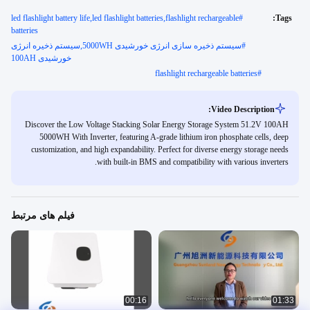
led flashlight battery life,led flashlight batteries,flashlight rechargeable
#
Tags:
batteries
#
سیستم ذخیره سازی انرژی خورشیدی 5000WH,سیستم ذخیره انرژی
خورشیدی 100AH
flashlight rechargeable batteries
#
Video Description:
Discover the Low Voltage Stacking Solar Energy Storage System 51.2V 100AH
5000WH With Inverter, featuring A-grade lithium iron phosphate cells, deep
customization, and high expandability. Perfect for diverse energy storage needs
with built-in BMS and compatibility with various inverters.
فیلم های مرتبط
00:16
01:33