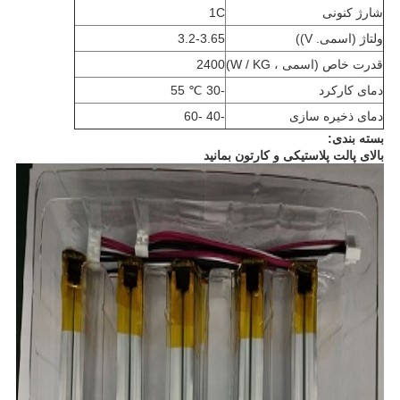
شارژ کنونی
1C
ولتاژ (اسمی. V))
3.2-3.65
قدرت خاص (اسمی ، W / KG)
2400
دمای کارکرد
-30 ℃ 55
دمای ذخیره سازی
-40 -60
بسته بندی:
بالای پالت پلاستیکی و کارتون بمانید