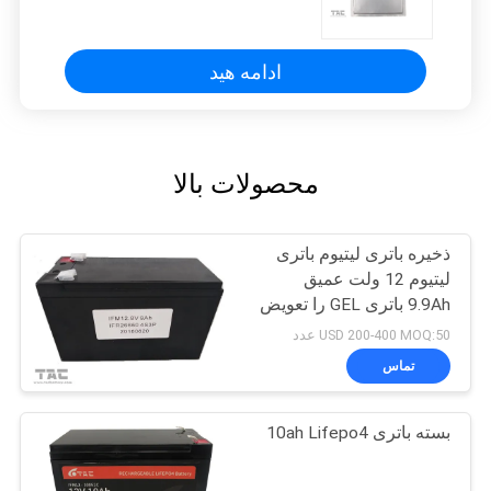
Car 6.5 * 42 * 124
ادامه هید
محصولات بالا
ذخیره باتری لیتیوم باتری
لیتیوم 12 ولت عمیق
9.9Ah باتری GEL را تعویض
کنید
USD 200-400 MOQ:50 عدد
تماس
بسته باتری 10ah Lifepo4