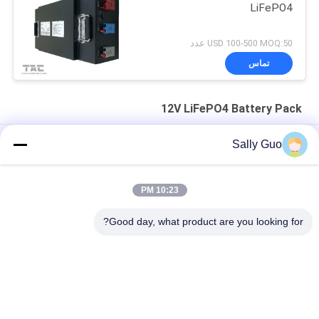
LiFePO4
USD 100-500 MOQ:50 عدد
تماس
12V LiFePO4 Battery Pack
Lifepo4 خورشیدی عمیق باتری 12 ولت 200AH مشابه با VRLA
Sally Guo
بسته باتری 7.2Ah 12V LifePO4 برای جایگزینی اسید سرب و نور
خورشیدی
10:23 PM
باتری لیتیوم یون با دمای بالا 12V 20AH بسته 40135 4S1P
Good day, what product are you looking for?
دسته بندی های محبوب
همه
باتری لیتیوم یون 
سیستم ذخیره انرژی 
سیلندری
قابل حمل