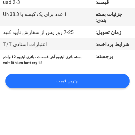
قیمت:
usd 2-3
تور
کارخانه
جزئیات بسته
1 عدد برای یک کیسه با UN38.3
بندی:
کنترل
زمان تحویل:
7-25 روز پس از سفارش تأیید کنید
کیفیت
شرایط پرداخت:
اعتبارات اسنادی T/T
برجسته:
,
بسته باتری لیتیوم آهن فسفات ، باتری لیتیوم 12 ولت
با
12 volt lithium battery
ما
بهترین قیمت
تماس
بگیرید
اخبار
موارد