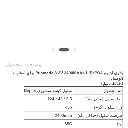
درخواست
نقل قول
نقشه
سایت
توضیحات محصول
PRIVACY
باتری لیتیوم Prismatic 3.2V 2400MAAh LiFePO4 برای استارت
اتومبیل
POLICY
اطلاعات تولید
نام محصول
سلول کیسه منشوری lifepo4
ابعاد سلول (میلی متر)
6.5 * 42 * 124
وزن سلول (گرم)
496
ظرفیت سلول (حداقل ، آه)
2400mah
نرخ
35C