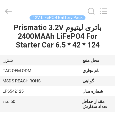
Guang
Zhou
Sunland
New
Energy
12V LiFePO4 Battery Pack
Technology
Co.,
Ltd..
باتری لیتیوم Prismatic 3.2V
صفحه
All
Rights
2400MAAh LiFePO4 For
اصلی
Reserved.
Starter Car 6.5 * 42 * 124
محصولات
محل منبع:
شنژن
فیلم
نام تجاری:
TAC OEM ODM
های
گواهی:
MSDS REACH ROHS
شماره مدل:
LP6542125
درباره
ما
مقدار حداقل
50 عدد
تعداد سفارش: