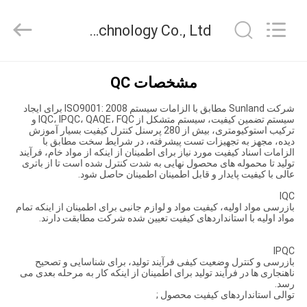
Guang
Zhou
Sunland
Guang Zhou Sunland New Energy Technology Co., Ltd. کنترل کیفیت
New
Energy
Technology
Co.,
Ltd..
صفحه
All
مشخصات QC
Rights
اصلی
Reserved.
شرکت Sunland مطابق با الزامات سیستم ISO9001: 2008 برای ایجاد
سیستم تضمین کیفیت، سیستم متشکل از IQC، IPQC، QAQE، FQC و
ترکیب استوکیومتری، بیش از 280 پرسنل کنترل کیفیت بسیار آموزش
محصولات
دیده، مجهز به تجهیزات تست پیشرفته، در شرایط سخت مطابق با
الزامات اسناد کیفیت مورد نیاز برای اطمینان از اینکه از مواد خام، فرآیند
تولید تا محموله های محصول نهایی به شدت کنترل شده است تا از باتری
عالی با کیفیت پایدار و قابل اطمینان اطمینان حاصل شود.
فیلم
IQC
های
بازرسی مواد اولیه، کیفیت مواد و لوازم جانبی برای اطمینان از اینکه تمام
مواد اولیه با استانداردهای کیفیت تعیین شده شرکت مطابقت دارند.
درباره
IPQC
بازرسی و کنترل وضعیت کیفی فرآیند تولید، برای شناسایی و تصحیح
ما
ناهنجاری ها در فرآیند تولید برای اطمینان از اینکه کار به مرحله بعدی می
رسد.
توالی استانداردهای کیفیت محصول ;