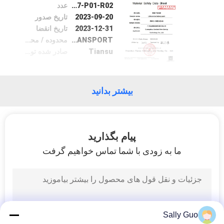
XSZ20230227-P01-R02
عدد
2023-09-20
تاریخ صدور
درخواست
2023-12-31
تاریخ انقضا
TRANSPORT
محدوده / محدوده
نقل قول
Tiansu
صادر شده توسط
نقشه
بیشتر بدانید
سایت
PRIVACY
پیام بگذارید
POLICY
ما به زودی با شما تماس خواهیم گرفت
Sally Guo