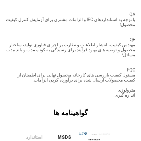
تور
کارخانه
QA
با توجه به استانداردهای IEC و الزامات مشتری برای آزمایش کنترل کیفیت
محصول؛
کنترل
QE
کیفیت
مهندس کیفیت، انتشار اطلاعات و نظارت بر اجرای فناوری تولید، ساختار
محصول و توصیه های بهبود فرآیند برای رسیدگی به کوتاه مدت و بلند مدت
مسائل؛
با
FQC
ما
مسئول کیفیت بازرسی های کارخانه محصول نهایی برای اطمینان از
کیفیت محصولات ارسال شده برای برآورده کردن الزامات.
تماس
مترولوژی
اندازه گیری.
بگیرید
گواهینامه ها
اخبار
موارد
MSDS
استاندارد