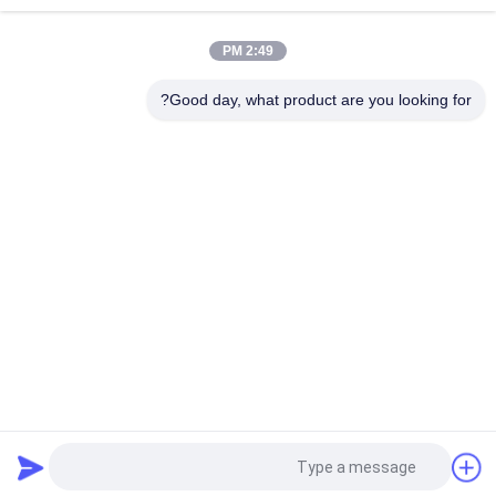
2:49 PM
Good day, what product are you looking for?
دسته بندی های محبوب
همه
باتری لیتیوم یون 
سیستم ذخیره انرژی 
سیلندری
قابل حمل
باطری Li-Mn
3.2V LiFePO4 باتری
LiSOCl2 باتری
باتری لیتیوم یون پلیمر
سیستم ذخیره انرژی 
12V LiFePO4 
خورشیدی
Battery Pack
درخواست نقل قول