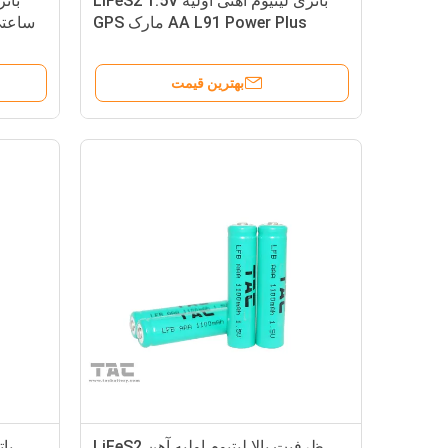
باتری لیتیوم آهنی اولیه LiFeS2 1.5V
AA L91 Power Plus مارک GPS
دو
بهترین قیمت
ظرفیت بالا لیتیوم اولیه آهن LiFeS2