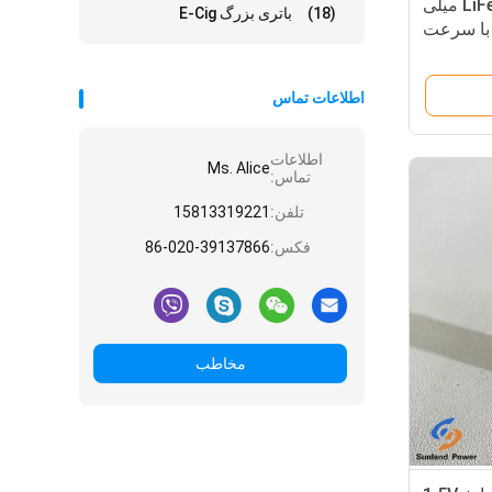
LiFeS2 1.5V AA / L92 2700 میلی
(18)
باتری بزرگ E-Cig
 با سرعت
بالا
اطلاعات تماس
اطلاعات
Ms. Alice
تماس:
تلفن:
15813319221
فکس:
86-020-39137866
مخاطب