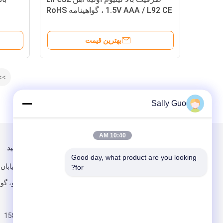
1.5V AAA / L92 CE ، گواهینامه RoHS
بهترین قیمت
>>
Sally Guo
10:40 AM
برای ما ایمیل کنید
ما را دنبال کنید
Good day, what product are you looking 
شماره 27 خ
for?
نان کان، پانیو، گ
چین
15813319221