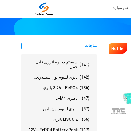
اخبار
موارد
مناجات
Hot
سیستم ذخیره انرژی قابل
(121)
حمل...
(142)
باتری لیتیوم یون سیلندری...
(136)
3.2V LiFePO4 باتری
(47)
باطری Li-Mn
(57)
باتری لیتیوم یون پلیمر...
(66)
LiSOCl2 باتری
12V LiFePO4 Battery Pack
(117)