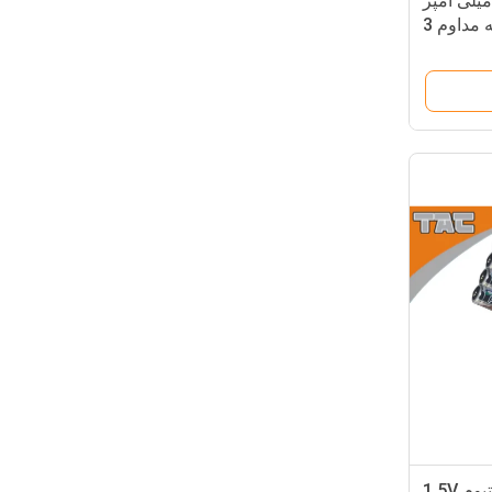
ری لیتیومی 3.7 ولتی 400 میلی آمپر
ساعتی حداکثر جریان تخلیه مداوم 3
لکترونیکی
LiFeS2 باتری لیتیوم لیتیوم 1.5V