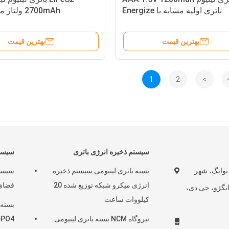
باتری اولیه مشابه با Energize
2700mAh ولتاژ مدار باز بالا
بهترین قیمت
بهترین قیمت
1
2
>
سیستم ذخیره انرژی باتری
سیستم
یابان بوانگ، شهر
بسته باتری لیتیومی سیستم ذخیره
سیستم
انرژی میکرو شبکه توزیع شده 20
فضای باز 00W 3.7V
وانگژو، جی دی،
کیلووات ساعت
نیروگاه NCM بسته باتری لیتیومی
LiFePO4 برای سیس