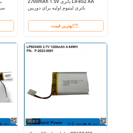
LiFeS2 AA باتری 2700mAh 1.5V
باتری لیتیوم اولیه برای دوربین
بهترین قیمت