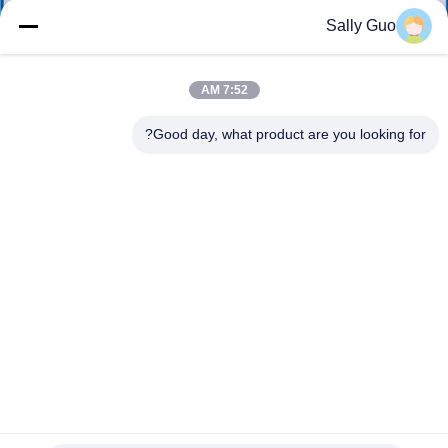
تور
Sally Guo
کارخانه
7:52 AM
کنترل
Good day, what product are you looking for?
کیفیت
با
ما
تماس
بگیرید
اخبار
CR17505 3.0V 3000mAh باتری قدرت هوشمند برای محافظ
صنعتی امنیت قدرت محافظ بهداشتی
موارد