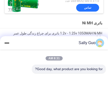
0.3-1.0 usd MOQ:500 عدد
تماس
باتری Ni MH
1.2v - 1.25v 1050MAH Ni MH باتری برای چراغ زندگی طول عمر
طولانی
Sally Guo
باطری های قابل شارژ نیکل متال هیدرید 250 وات سلول نیتون 6 ولت
Nimh
8:31 AM
12V AA 1700mAh باتری های قابل شارژ نیکل فلز هیدریدی با درجه
حرارت بالا
Good day, what product are you looking for?
دسته بندی های محبوب
همه
باتری لیتیوم یون 
سیستم ذخیره انرژی 
سیلندری
قابل حمل