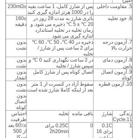
آمپر)
5. مقاومت داخلی
پس از شارژ کامل، 1 ساعت بقیه
≤230mΩ
را در 1000 هرتز اندازه گیری کنید
6. خود تخلیه
باتری شارژ به مدت 28 روز در
≥180
20 ℃ ± 5 ℃ ذخیره می شود.
و
دقیقه
زمان تخلیه در تخلیه استاندارد
اندازه گیری می شود
7. آزمون درجه
ذخیره در 40 ℃، 50 ℃، 60 ℃
بدون
حرارت بالا
برای 2 ساعت پس از شارژ /
نشت
تخلیه
8. آزمون دمای
در 2 ساعت نگهداری کنید 0 ℃ و
بدون
پایین
سپس شارژ / تخلیه
نشت
9. آزمون اتصال
اتصال کوتاه پس از شارژ کامل
بدون
کوتاه
انفجار
10. آزمون قطره
سقوط آزاد در کنسرت از 1 متر
بدون
بعد از اینکه کاملا شارژ شده است
نشت
بدون
اتصال
کوتاه
زندگی
شارژ
باقی مانده
تخلیه
احتباس
11.Cycle
ظرفیت
≥60٪ بعد
1
0.1C
0
0.25C برای
از 500
برای 16
2h20min
سیکل
ساعت