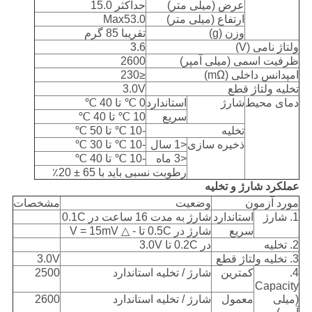
عرض (میلی متر)
حداکثر 15.0
ارتفاع (میلی متر)
Max53.0
وزن (g)
تقریبا 85 گرم
ولتاژ نامی (V)
3.6
ظرفیت اسمی (میلی آمپر)
2600
امپدانس داخلی (mΩ)
≤230
تخلیه ولتاژ قطع
3.0V
دمای محیط
شارژ
استاندارد
0 ℃ تا 40 ℃
سریع
10 ℃ تا 40 ℃
تخلیه
-10 ℃ تا 50 ℃
ذخیره سازی
<1 سال
-10 ℃ تا 30 ℃
<3 ماه
-10 ℃ تا 40 ℃
رطوبت نسبی باید با 65 ± 20٪
عملکرد شارژ و تخلیه
مورد آزمون
وضعیت
مشخصات
1. شارژ
استاندارد
شارژ به مدت 16 ساعت در 0.1C
سریع
شارژ در 0.5C تا - △ V = 15mV
2. تخلیه
در 0.2C تا 3.0V
3. تخلیه ولتاژ قطع
3.0V
4.
کمترین
شارژ / تخلیه استاندارد
2500
Capacity
(میلی
معمول
شارژ / تخلیه استاندارد
2600