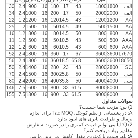
الف
1800
1800
43
17
180
16
900
2.4
30
الف
2000
2000
50
17
200
16
1000
2.4
34
22
1.2
1200
16
120
14.5
43
1200
1200
AA
25
1.2
1500
16
150
14.5
49
1500
1500
AA
16
1.2
800
16
80
14.5
50
800
800
AA
11
1.2
500
16
50
10.5
43
500
500
AAA
12
1.2
600
16
60
10.5
43
600
600
AAA
52
2.4
1800
16
360
17
67
3600
3600
17670
56
2.4
1800
16
360
18.5
65.8
3600
3600
18650
50
2.4
1400
16
280
23
43
2800
2800
SC
سی
3000
3000
50
25.8
300
16
1500
2.4
70
سی
4000
4000
50
35.8
400
16
2000
2.4
80
د
8000
8000
61.5
33
800
16
1600
7.5
146
د
9000
9000
61.5
33
900
16
1800
7.5
155
سوالات متداول
1) س: مزیت شما چیست؟
A: در پشتیبانی از نظم کوچک، Tac MOQ برای اندازه
نرمال و ظرفیت باتری های انبوه ندارد
2) Q: آیا می توانم قیمت کمتری را در صورت سفارش
مقادیر زیاد دریافت کنم؟
A: بله، قیمت با کمترین مقدار کاهش می یابد، ما می