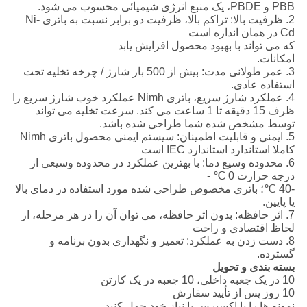
PBB و PBDE، یک منبع انرژی شیمیائی محسوب می شود.
2. ظرفیت بالا: تراکم بالا، ظرفیت دو برابر نسبت به باتری Ni-
Cd در همان اندازه است
که می تواند با بهبود محصول افزایش یابد
امکانات.
3. عمر طولانی مدت: بیش از 500 بار شارژ / چرخه تخلیه تحت
استفاده عادی.
4. عملکرد شارژ سریع، باتری Nimh عملکرد خوب شارژ سریع را
ظرف 15 دقیقه تا 1 ساعت می کند. سرعت تخلیه می تواند
توسط مشخص شده شما طراحی شده باشد.
5. ایمنی و قابلیت اطمینان: سیستم ایمنی محصول باتری Nimh
کاملا استاندارد استاندارد IEC است
6. محدوده وسیع دما: با بهترین عملکرد در محدوده وسیعی از
درجه حرارت 0 ℃ -
-40 ℃؛ باتری مخصوص طراحی شده مورد استفاده در دمای بالا
یا پایین.
7. اثر حافظه: بدون اثر حافظه، می توان آن را در هر مرحله، از
لحاظ اقتصادی و راحت
8. دست زدن به عملکرد: تعمیر و نگهداری بدون برنامه و
گسترده.
بسته بندی و تحویل
10 در یک جعبه داخلی، 10 جعبه در یک کارتن
10 روز پس از تأیید سفارش
نمونه ها را با اکسپرس با نیاز خود حمل کنید