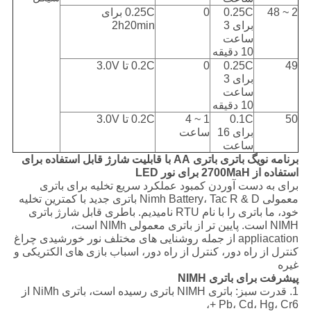
2 ~ 48
0.25C
0
0.25C برای
برای 3
2h20min
ساعت
10 دقیقه
49
0.25C
0
0.2C تا 3.0V
برای 3
ساعت
10 دقیقه
50
0.1C
1 ~ 4
0.2C تا 3.0V
برای 16
ساعت
ساعت
برنامه نویگ باتری باتری AA با قابلیت شارژ قابل استفاده برای
استفاده از 2700MaH برای نور LED
برای به دست آوردن کمبود عملکرد سریع تخلیه برای باتری
معمولی Nimh Battery، Tac R & D باتری جدید با کمترین تخلیه
خود، ما باتری را با نام RTU نامیدیم. باطری قابل شارژ باتری
NIMH است. پایین تر از باتری معمولی NIMh است،
appliacation از جمله روشنایی های مختلف نور خورشیدی چراغ
کنترل از راه دور، کنترل از راه دور، اسباب بازی های الکتریکی و
غیره
پیشرفت برای باتری NIMH
1. قدرت سبز: باتری NIMH باتری رسیده است، باتری NiMh از
Pb، Cd، Hg، Cr6 +،