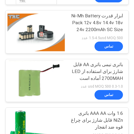
ابزار قدرت Ni-Mh Battery
Pack 12v 4.8v 14.4v 18v
24v 2200mAh SC Size
1.5-4.5usd MOQ:500 عدد
تماس
باتری نیمی باتری AA قابل
شارژ برای استفاده از LED
2700MAH آماده است
0.3-1.0 usd MOQ:500 عدد
تماس
1.6 وات AAA AA باتری
NiZn قابل شارژ برای چراغ
قوه ضد انفجار