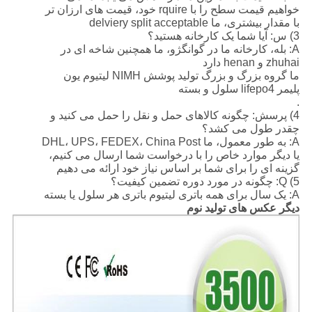
خواهیم قیمت سطح را با rquire خود، قیمت های ارزان تر
با مقدار بیشتری، ما delviery split acceptable
3) س: آیا شما یک کارخانه هستید؟
A: بله، کارخانه ما در گوانگژو، ما همچنین شاخه ای در
zhuhai و henan دارد
ما گروه بزرگ و بزرگ تولید پوشش NIMH لیتیوم یون
پلیمر lifepo4 سلول و بسته
.
4) پرسش: چگونه کالاهای حمل و نقل را حمل می کنید و
چقدر طول می کشد؟
A: به طور معمول، ما DHL، UPS، FEDEX، China Post
یا دیگر موارد خاص را با درخواست شما ارسال می کنیم،
گزینه ای را برای شما بر اساس نیاز خود ارائه می دهیم
5) Q: چگونه در مورد دوره تضمین کیفیت؟
A: یک سال برای همه باتری لیتیوم باتری هر سلول یا بسته
دیگر عکس های تولید نوم