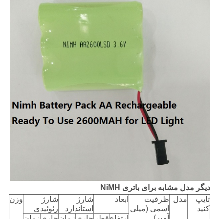
دیگر مدل مشابه برای باتری NiMH
تایپ
مدل
ظرفیت
ابعاد
شارژ
شارژ
وزن
کنید
اسمی (میلی
استاندارد
رئوئیدی
آمپر)
ارتفاع
قطر
جاری
زمان
جاری
زمان