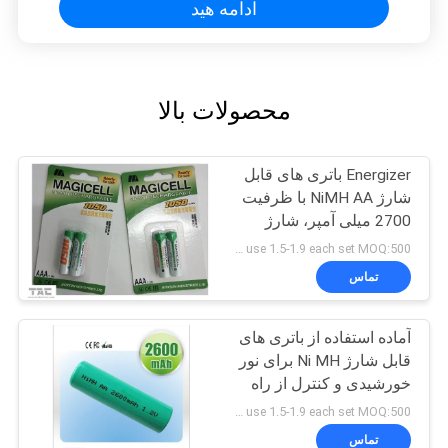
ادامه هید
محصولات بالا
Energizer باتری های قابل
شارژ NiMH AA با ظرفیت
2700 میلی آمپر، شارژ
سریع در عرض 15 دقیقه
use 1.5-1.9 each set MOQ:500 عدد
تماس
آماده استفاده از باتری های
قابل شارژ Ni MH برای نور
خورشیدی و کنترل از راه
دور
use 1.5-1.9 each set MOQ:500 عدد
تماس