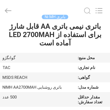
Guang
Zhou
Sunland
New
Energy
باتری Ni MH
Technology
Co.,
Ltd..
باتری نیمی باتری AA قابل شارژ
صفحه
All
Rights
برای استفاده از LED 2700MAH
اصلی
Reserved.
آماده است
محصولات
محل منبع:
گوانگژو
فیلم
نام تجاری:
TAC
های
گواهی:
MSDS REACH
شماره مدل:
باتری روشنایی NIMH AA2700MAH
درباره
ما
مقدار حداقل
500 عدد
تعداد سفارش: