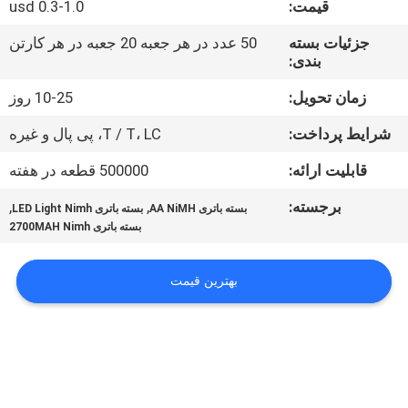
قیمت:
0.3-1.0 usd
تور
کارخانه
جزئیات بسته
50 عدد در هر جعبه 20 جعبه در هر کارتن
بندی:
کنترل
زمان تحویل:
10-25 روز
کیفیت
شرایط پرداخت:
T / T، LC، پی پال و غیره
قابلیت ارائه:
500000 قطعه در هفته
با
برجسته:
,
,
بسته باتری AA NiMH
بسته باتری LED Light Nimh
ما
بسته باتری 2700MAH Nimh
تماس
بگیرید
بهترین قیمت
اخبار
موارد