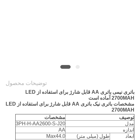
درخواست
نقل قول
نقشه
سایت
PRIVACY
توضیحات محصول
POLICY
باتری نیمی باتری AA قابل شارژ برای استفاده از LED
2700MAH آماده است
مشخصات باتری نیک باتری AA قابل شارژ برای استفاده از LED
2700MAH
توصیف
مشخصات
مدل
3PH-H-AA2600-S-J20
اندازه
AA
ابعاد
طول (میلی متر)
Max44.0