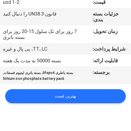
قیمت:
usd 1-2
تور
کارخانه
جزئیات بسته
قانون UN38.3 را دنبال کنید
بندی:
کنترل
زمان تحویل:
7 روز برای تک سلول 15-20 روز برای
بسته باتری
کیفیت
شرایط پرداخت:
TT، LC، پی پال و غیره
با
قابلیت ارائه:
بسته 50000 به مدت یک هفته
ما
برجسته:
,
بسته باطری lifepo4، بسته باتری لیتیوم فسفات
lithium iron phosphate battery pack
تماس
بگیرید
بهترین قیمت
اخبار
موارد