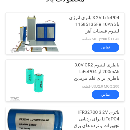
3.2V LifeP04 باتری انرژی
بالا 11585135Fe 10Ah
لیتیوم فسفات آهن
$11.43 MOQ:200 قطعه
تماس
باطری لیتیوم 3.0V CR2
200mAh از LiFePO4
باطری برای قلم مریدین
USD2.0 MOQ:200 قطعه
تماس
باتری IFR32700 3.2V
LiFePO4 برای ردیابی
تجهیزات و نرده های برق