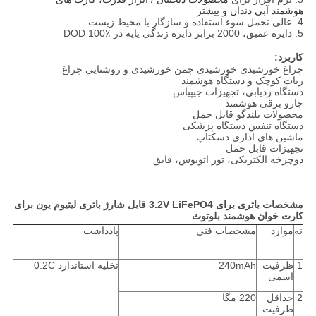
هوشمند آبی دندان و بیشتر
4. عالی تحمل سوء استفاده و سازگار با محیط زیست
5. دایره عمیق، 2000 برابر دایره زندگی پایه در DOD 100٪
کاربرد:
چراغ خورشیدی خورشیدی چمن خورشیدی و روشنایی چراغ
ربات کوچک و دستگاه هوشمند
دستگاه ردیابی، تجهیزات جیپیاس
جارو برقی هوشمند
محصولات بلندگو قابل حمل
دستگاه تنفس دستگاه پزشکی
ماشین های اداری دسکتاپ
تجهیزات قابل حمل
دوچرخه الکتریکی، تور اتوبوس، قایق
مشخصات باتری برای 3.2V LiFePO4 قابل شارژ باتری لیتیوم یون برای
کارت خوان هوشمند بلوتوث
نه
موارد
مشخصات فنی
یادداشت
1
ظرفیت
240mAh
تخلیه استاندارد 0.2C
اسمی
2
حداقل
220 مگا
ظرفیت