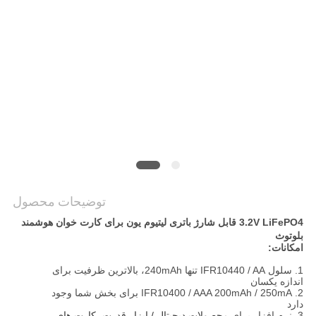
درخواست
نقل قول
نقشه
سایت
PRIVACY
POLICY
توضیحات محصول
3.2V LiFePO4 قابل شارژ باتری لیتیوم یون برای کارت خوان هوشمند
بلوتوث
امکانات:
1. سلول IFR10440 / AA تنها 240mAh، بالاترین ظرفیت برای
اندازه یکسان
2. IFR10400 / AAA 200mAh / 250mA برای بخش شما وجود
دارد
3. نرم افزار برای
محصولات دیجیتال / ابزار قدرت، کارت های