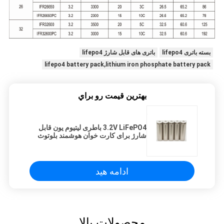
بسته باتری lifepo4
باتری های قابل شارژ lifepo4
lifepo4 battery pack,lithium iron phosphate battery pack
بهترين قيمت رو براي
3.2V LiFePO4 باطری لیتیوم یون قابل
شارژ برای کارت خوان هوشمند بلوتوث
ادامه هید
محصولات بالا