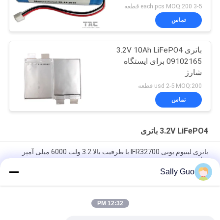
خورشیدی
3-5 each pcs MOQ:200 قطعه
تماس
باتری 3.2V 10Ah LiFePO4
09102165 برای ایستگاه
شارژ
usd 2-5 MOQ:200 قطعه
تماس
3.2V LiFePO4 باتری
باتری لیتیوم یونی IFR32700 با ظرفیت بالا 3.2 ولت 6000 میلی آمپر
ساعت
Sally Guo
بسته باتری IFR32140 2S1P 6.4V 15AH 3.2V LiFePO4 برای حصار
برقی با انرژی خورشیدی
12:32 PM
113AH 3.2V LiFePO4 Battery LPF42173205 برای EV و ESS
Prismatic Cell