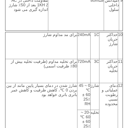
9
امپدانس
≤80mΩ
مقاومت داخلی در AC
داخلی
1KH
بعد از 50٪ شارژ
Z
سلول
اندازه گیری می شود
10
حداکثر
1C
240mA
برای مد مداوم شارژ
جریان
شارژ
11
حداکثر
3C
720mA
برای تخلیه مداوم (ظرفیت تخلیه بیش از
جریان
80٪ ظرفیت اسمی)
تخلیه
12
دمای
شارژ
0 ~ 45
شارژ شدن در دمای بسیار پایین مانند از بین
عملیاتی و
℃
بردن 0 ℃، کاهش ظرفیت و کاهش عمر
رطوبت
60 ±
باتری باتری خواهد بود
نسبی
25٪
محدوده
RH
تخلیه
-20 ~
60 ℃
60 ±
25٪