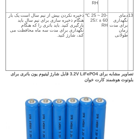
RH
13
دمای
-20 ~ 25 ℃
ذخیره نکردن بیش از نیم سال است
یک بار
نگهداری
60 ± 25٪
هنگام ذخیره سازی برای نیم سال باید
برای مدت
RH
بارگیری کنید.
باید باتری را که هنگام
زمان
نگهداری برای مدت سه ماه محافظت می
طولانی
کند، شارژ کنید.
تصاویر مشابه برای 3.2V LiFePO4 قابل شارژ لیتیوم یون باتری برای
بلوتوث هوشمند کارت خوان