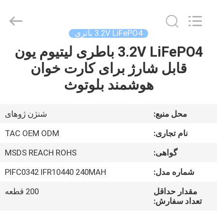
Guang
Zhou
Sunland
New
Energy
3.2V LiFePO4 باتری
Technology
Co.,
Ltd..
3.2V LiFePO4 باطری لیتیوم یون
صفحه
All
Rights
قابل شارژ برای کارت خوان
اصلی
Reserved.
هوشمند بلوتوث
محصولات
محل منبع:
شنژن ژوهای
فیلم
نام تجاری:
TAC OEM ODM
های
گواهی:
MSDS REACH ROHS
شماره مدل:
PIFC0342 IFR10440 240MAH
درباره
ما
مقدار حداقل
200 قطعه
تعداد سفارش: