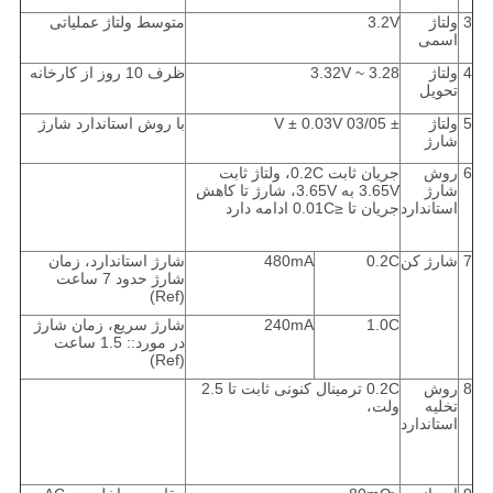
3
ولتاژ
3.2V
متوسط ​​ولتاژ عملیاتی
اسمی
4
ولتاژ
3.28 ~ 3.32V
ظرف 10 روز از کارخانه
تحویل
5
ولتاژ
± 03/05 V ± 0.03V
با روش استاندارد شارژ
شارژ
6
روش
جریان ثابت 0.2C، ولتاژ ثابت
شارژ
3.65V به 3.65V، شارژ تا کاهش
استاندارد
جریان تا ≤0.01C ادامه دارد
7
شارژ کن
0.2C
480mA
شارژ استاندارد، زمان
شارژ حدود 7 ساعت
(Ref)
1.0C
240mA
شارژ سریع، زمان شارژ
در مورد:: 1.5 ساعت
(Ref)
8
روش
0.2C ترمینال کنونی ثابت تا 2.5
تخلیه
ولت،
استاندارد