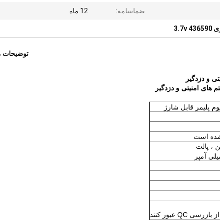
ضمانتنامه:
12 ماه
3.7v 436
توضیحات 
ن ، پالت