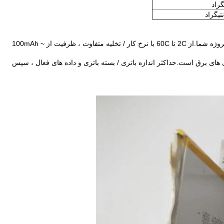
اندازه انعطاف پذیر: انواع مختلف باتری لیپو برای دستگاه یا پروژه شما.از 2C تا 60C با نرخ کار / تخلیه متفاوت ، ظرفیت از 100mAh ~