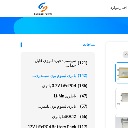
اخبار
موارد
مناجات
سیستم ذخیره انرژی قابل
(121)
حمل...
(142)
باتری لیتیوم یون سیلندری...
(136)
3.2V LiFePO4 باتری
(47)
باطری Li-Mn
(57)
باتری لیتیوم یون پلیمر...
(66)
LiSOCl2 باتری
12V LiFePO4 Battery Pack
(117)