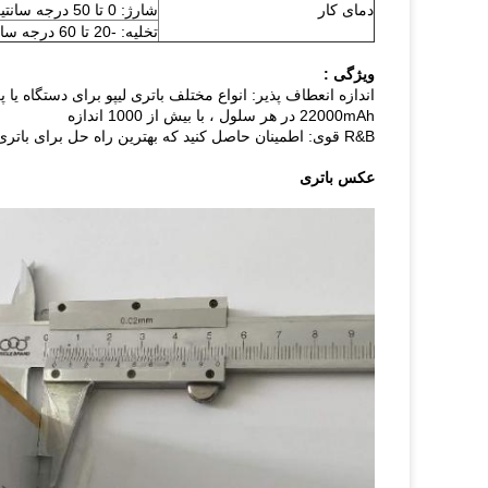
دمای کار
شارژ: 0 تا 50 درجه سانتیگراد
تخلیه: -20 تا 60 درجه سانتیگراد
ویژگی :
22000mAh در هر سلول ، با بیش از 1000 اندازه
R&B قوی: اطمینان حاصل کنید که بهترین راه حل برای باتری های برق است.حداکثر اندازه باتری / بسته باتری و داده های فعال ، سپس
عکس باتری