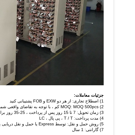
جزئیات معاملات:
1) اصطلاح تجاری: از هر دو EXW و FOB پشتیبانی کنید
2) MOQ: MOQ 500pcs کم ، با توجه به تقاضای واقعی شما اگر مدل معمولی باشد و سهام داشته باشیم
3) زمان تحویل: 7 تا 15 روز پس از پرداخت ، 25-35 روز برای سفارش OEM ODM
4) مدت پرداخت: T / T ، پی پال ، LC
5) روش حمل و نقل: توسط Express یا حمل و نقل دریایی یا ویژه خط
7) گارانتی: 1 سال