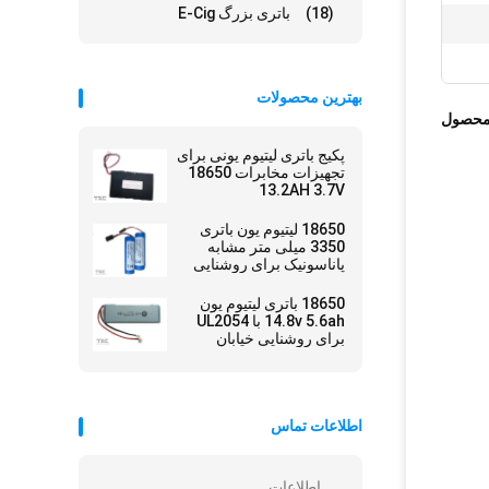
(18)
باتری بزرگ E-Cig
بهترین محصولات
محصول
پکیج باتری لیتیوم یونی برای
تجهیزات مخابرات 18650
13.2AH 3.7V
18650 لیتیوم یون باتری
3350 میلی متر مشابه
پاناسونیک برای روشنایی
دوچرخه
18650 باتری لیتیوم یون
14.8v 5.6ah با UL2054
برای روشنایی خیابان
اطلاعات تماس
اطلاعات