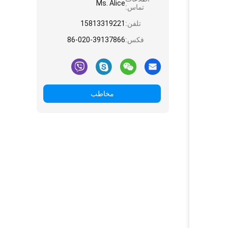
Ms. Alice
تماس:
تلفن:
15813319221
فکس:
86-020-39137866
مخاطب