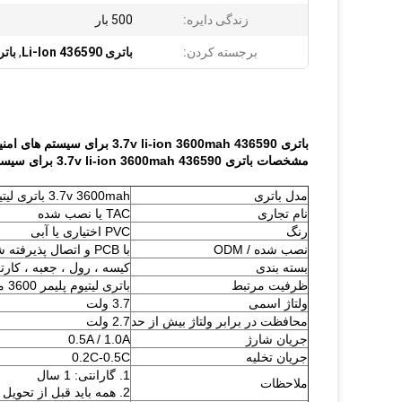
زندگی دایره:
500 بار
برجسته کردن:
باتری Li-Ion 436590
,
باتری 590
باتری 3.7v li-ion 3600mah 436590 برای سیستم های امنیتی و دزدگیر
مشخصات باتری 3.7v li-ion 3600mah 436590 برای سیستم های امنیتی و دزدگیر
مدل باتری
3.7v 3600mah باتری لیتیوم پلیمر قابل شارژ
نام تجاری
TAC یا نصب شده
رنگ
PVC اختیاری یا آبی
نصب شده / ODM
با PCB و اتصال پذیرفته شده است
بسته بندی
کیسه ، رول ، جعبه ، کارت
ظرفیت مرتبط
باتری لیتیوم پلیمر 3600 میلی آمپر
ولتاژ اسمی
3.7 ولت
محافظت در برابر ولتاژ بیش از حد
2.7 ولت
جریان شارژ
0.5A / 1.0A
جریان تخلیه
0.2C-0.5C
1. گارانتی: 1 سال
ملاحظات
2. همه باید قبل از تحویل از بازرسی QC عبور کنند