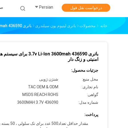
Persian
صف
درخواست نقل قول
خانه
محصولات
باتری لیتیوم یون سیلندری
باتری 3.7v Li-Ion 3600mah 436590 برای سیستم های امنیتی و زنگ دار
باتری 3.7v Li-Ion 3600mah 436590 برای سیس
امنیتی و زنگ دار
جزئیات محصول:
محل منبع:
شنژن ژویی
نام تجاری:
TAC OEM & ODM
گواهی:
MSDS REACH ROHS
شماره مدل:
436090 3600MAH 3.7V
پرداخت:
مقدار حداقل تعداد
500 عدد برای تک سلولی 