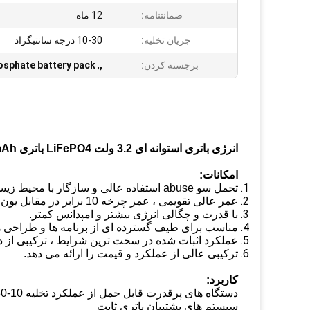
ضمانتنامه:
12 ماه
جریان تخلیه:
10-30 درجه سانتیگراد
برجسته کردن:
,
,
hosphate battery pack
انرژی باتری استوانه ای 3.2 ولت LiFePO4 باتری 26650P 2400mAh نوع برق
امکانات:
تحمل سو abuse استفاده عالی و سازگار با محیط زیست
عمر عالی تقویمی ، عمر چرخه 10 برابر در مقابل یون لیتیوم معمولی
با قدرت و چگالی انرژی بیشتر و امپدانس کمتر.
مناسب برای طیف گسترده ای از برنامه ها و طراحی 
عملکرد اثبات شده در سخت ترین شرایط ، ترکیبی از دوا
ترکیبی عالی از عملکرد و قیمت را ارائه می دهد.
کاربرد:
دستگاه های پرقدرت قابل حمل از عملکرد تخلیه 10-30 سی پشتیبانی می کنند
سیستم های پشتیبان باتری ثابت