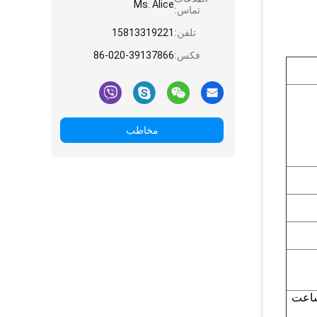
Ms. Alice
تماس:
تلفن:
15813319221
فکس:
86-020-39137866
مخاطب
دارد ، زمان شارژ حدود 6 ساعت