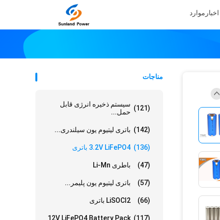
اخبار
موارد
مناجات
سیستم ذخیره انرژی قابل
(121)
حمل...
(142)
باتری لیتیوم یون سیلندری...
(136)
3.2V LiFePO4 باتری
(47)
باطری Li-Mn
(57)
باتری لیتیوم یون پلیمر...
(66)
LiSOCl2 باتری
12V LiFePO4 Battery Pack
(117)