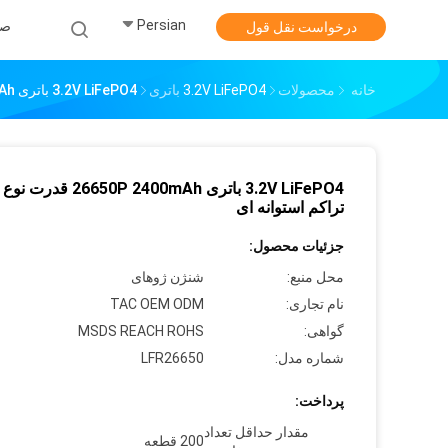
Persian
صف
درخواست نقل قول
خانه
محصولات
3.2V LiFePO4 باتری
3.2V LiFePO4 باتری 26650P 2400mAh قدرت نوع انرژی تراکم استوانه ای
3.2V LiFePO4 باتری 6650P 2400mAh
تراکم استوانه ای
جزئیات محصول:
محل منبع:
شنژن ژوهای
نام تجاری:
TAC OEM ODM
گواهی:
MSDS REACH ROHS
شماره مدل:
LFR26650
پرداخت:
مقدار حداقل تعداد
200 قطعه