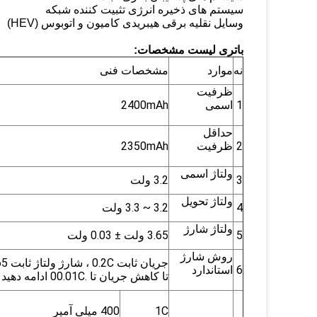
سیستم های ذخیره انرژی تثبیت کننده شبکه
وسایل نقلیه برقی هیبریدی کامیون و اتوبوس (HEV)
باتری
لیست مشخصات:
نه
موارد
مشخصات فنی
ظرفیت
1
اسمی
2400mAh
حداقل
2
ظرفیت
2350mAh
ولتاژ اسمی
3
3.2 ولت
ولتاژ تحویل
4
3.2 ~ 3.3 ولت
ولتاژ شارژ
5
3.65 ولت ± 0.03 ولت
روش شارژ
6
استاندارد
تا کاهش جریان تا .00.01C ادامه دهید
1C
400 میلی آمپر