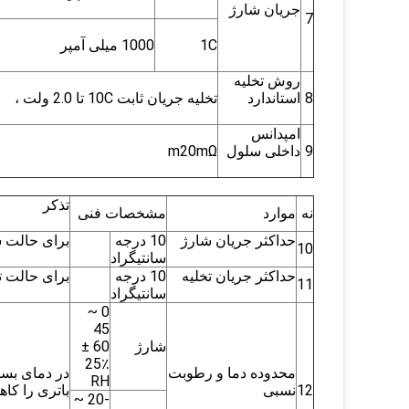
جریان شارژ
7
1C
1000 میلی آمپر
روش تخلیه
8
استاندارد
تخلیه جریان ثابت 10C تا 2.0 ولت ،
امپدانس
9
داخلی سلول
m20mΩ
تذکر
نه
موارد
مشخصات فنی
حداکثر جریان شارژ
10 درجه
برای حالت ش
10
سانتیگراد
حداکثر جریان تخلیه
10 درجه
برای حالت ت
11
سانتیگراد
0 ~
45
شارژ
60 ±
25٪
محدوده دما و رطوبت
RH
12
نسبی
باتری را کا
-20 ~