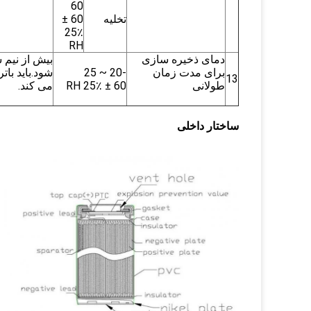
60
تخلیه
60 ±
25٪
RH
دمای ذخیره سازی
بیش از نیم 
برای مدت زمان
-20 ~ 25
شود.باید با
13
طولانی
60 ± 25٪ RH
می کند.
ساختار داخلی