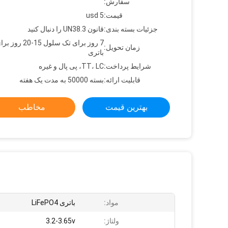
سفارش:
قیمت:
usd 5
جزئیات بسته بندی:
قانون UN38.3 را دنبال کنید
7 روز برای تک سلول 15
زمان تحویل:
باتری
شرایط پرداخت:
TT، LC، پی پال و غیره
قابلیت ارائه:
بسته 50000 به مدت یک هفته
بهترین قیمت
مخاطب
مواد:
باتری LiFePO4
ولتاژ:
3.2-3.65v