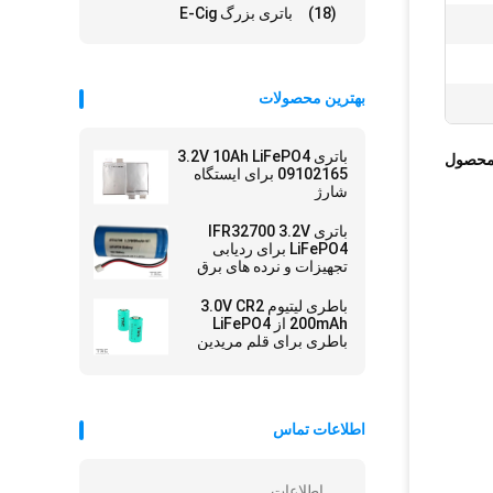
(18)
باتری بزرگ E-Cig
بهترین محصولات
باتری 3.2V 10Ah LiFePO4
محصول
09102165 برای ایستگاه
شارژ
باتری IFR32700 3.2V
LiFePO4 برای ردیابی
تجهیزات و نرده های برق
خورشیدی
باطری لیتیوم 3.0V CR2
200mAh از LiFePO4
باطری برای قلم مریدین
اطلاعات تماس
اطلاعات