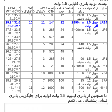
لیست تولید باتری قلیایی 1.5 ولت
مدل
ژاکت
ولت
مدت
قطعه /
قطعه /
قطعه /
GW
NW
CBM (L *
زمان
تاول
جعبه
CTN
(کیلوگرم)
(کیلوگرم)
W * H CM)
LR20
فویل
1.5
2100
2
12
96
15
14
35.2 * 25 *
آلو
ولت
دقیقه
21.7CM
LR14
فویل
1.5
990min
2
12
144
11
10
31.6 * 29.2
آلو
ولت
* 21.6CM
LR6
فویل
1.5
400min
2
24
288
8
7
33.5 * 27.3
آلو
ولت
* 20.3CM
33.5 * 27.3
14
15
576
48
4
* 20.3CM
LR03
فویل
1.5
140
2
24
288
5
4
27.6 * 26.6
آلو
ولت
دقیقه
* 20.3CM
27.6 * 26.6
7
8
576
48
4
* 20.3CM
LR1
فویل
1.5
90
2
24
288
3
4
27.5 * 26 *
آلو
ولت
دقیقه
21CM
6LR61
فویل
9
720min
1
10
120
6
7
33.5 * 27.3
آلو
ولت
* 20.3CM
23A
فویل
12
105h
5
100
1000
10
9
26.3 * 18.8
آلو
ولت
* 31CM
27A
فویل
12
35
5
100
1000
7
6
26.3 * 18.8
آلو
ولت
ساعت
* 31CM
4lr44
فویل
6V
300
5
50
1000
12
11
44 * 41 *
آلو
ساعت
15CM
ما همچنین از باتری لیتیوم 1.5 ولت اولیه برای جایگزینی باتری
قلیایی پشتیبانی می کنیم