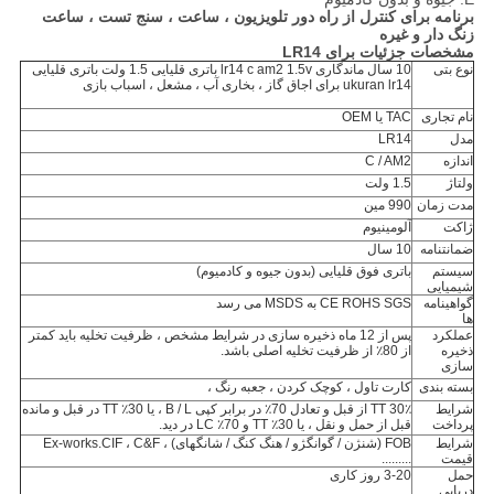
برنامه برای کنترل از راه دور تلویزیون ، ساعت ، سنج تست ، ساعت
زنگ دار و غیره
مشخصات جزئیات برای LR14
نوع بتی
10 سال ماندگاری lr14 c am2 1.5v باتری قلیایی 1.5 ولت باتری قلیایی
ukuran lr14 برای اجاق گاز ، بخاری آب ، مشعل ، اسباب بازی
نام تجاری
TAC یا OEM
مدل
LR14
اندازه
C / AM2
ولتاژ
1.5 ولت
مدت زمان
990 مین
ژاکت
آلومینیوم
ضمانتنامه
10 سال
سیستم
باتری فوق قلیایی (بدون جیوه و کادمیوم)
شیمیایی
گواهینامه
CE ROHS SGS به MSDS می رسد
ها
عملکرد
پس از 12 ماه ذخیره سازی در شرایط مشخص ، ظرفیت تخلیه باید کمتر
ذخیره
از 80٪ از ظرفیت تخلیه اصلی باشد.
سازی
بسته بندی
کارت تاول ، کوچک کردن ، جعبه رنگ ،
شرایط
30٪ TT از قبل و تعادل 70٪ در برابر کپی B / L ، یا 30٪ TT در قبل و مانده
پرداخت
قبل از حمل و نقل ، یا 30٪ TT و 70٪ LC در دید.
شرایط
FOB (شنژن / گوانگژو / هنگ کنگ / شانگهای) ، Ex-works.CIF ، C&F
قیمت
.........
حمل
3-20 روز کاری
دریایی