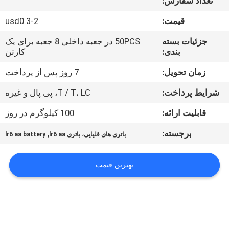
تعداد سفارش:
تور
قیمت:
usd0.3-2
کارخانه
جزئیات بسته
50PCS در جعبه داخلی 8 جعبه برای یک
بندی:
کارتن
کنترل
کیفیت
زمان تحویل:
7 روز پس از پرداخت
شرایط پرداخت:
T / T، LC، پی پال و غیره
با
قابلیت ارائه:
100 کیلوگرم در روز
ما
برجسته:
,
باتری های قلیایی، باتری lr6 aa
lr6 aa battery
تماس
بگیرید
بهترین قیمت
اخبار
موارد