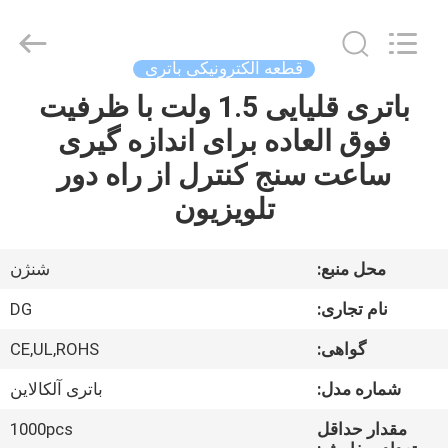
Guang
Zhou
Sunland
New
Energy
قطعه الکترونیکی باتری
Technology
Co.,
Ltd..
باتری قلیایی 1.5 ولت با ظرفیت
صفحه
All
Rights
فوق العاده برای اندازه گیری
اصلی
Reserved.
ساعت سنج کنترل از راه دور
محصولات
تلویزیون
فیلم
محل منبع:
شنژن
های
نام تجاری:
DG
گواهی:
CE,UL,ROHS
درباره
شماره مدل:
باتری آلکالاین
ما
مقدار حداقل
1000pcs