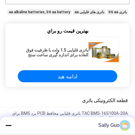
باتری lr6 aa
باتری های قلیایی aa
aa alkaline batteries, lr6 aa battery
بهترين قيمت رو براي
باتری قلیایی 1.5 ولت با ظرفیت فوق
العاده برای اندازه گیری ساعت سنج
کنترل از راه دور تلویزیون
ادامه هید
قطعه الکترونیکی باتری
TAC BMS-16S100A-20A باتری قلیایی محافظ PCB برد BMS برای
خودروی الکتریکی
Sally Guo
صفحه محافظ ولتاژ جریان 1800 میلی آمپر BMS-10S66A-1300W