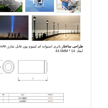
طراحی ساختار
باتری استوانه ای لیتیوم یون قابل شارژ LIR14430 700mAh برای روشنایی
ابعاد: 14 * 43.0MM