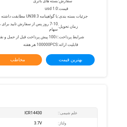
سفارش:
بسته های باتری
قیمت:
usd 1.0
جزئیات بسته بندی:
با گواهینامه UN38.3 مطابقت داشته باشید
7-10 روز پس از سفارش تایید برای 
زمان تحویل:
سهام
شرایط پرداخت:
100٪ پیش پرداخت قبل از حمل و نقل
قابلیت ارائه:
100000PCS هر هفته
بهترین قیمت
مخاطب
علم شیمی::
ICR14430
ولتاژ:
3.7V