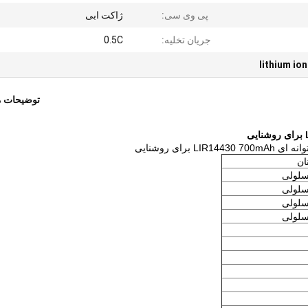
پی وی سی:
ژاکت ابی
جریان تخلیه:
0.5C
lithium io
توضیحات 
 برای روشنایی
ان
لولی
لولی
لولی
لولی