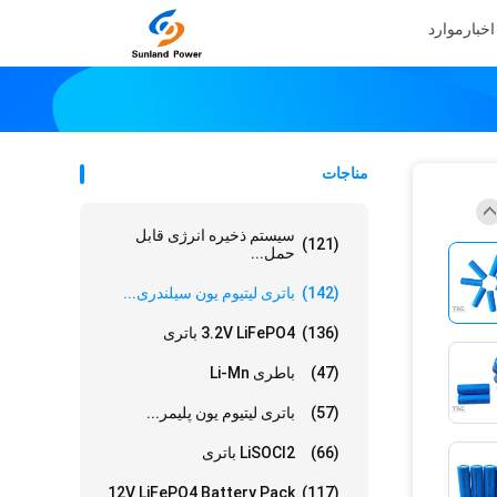
اخبار
موارد
مناجات
سیستم ذخیره انرژی قابل
(121)
حمل...
(142)
باتری لیتیوم یون سیلندری...
(136)
3.2V LiFePO4 باتری
(47)
باطری Li-Mn
(57)
باتری لیتیوم یون پلیمر...
(66)
LiSOCl2 باتری
12V LiFePO4 Battery Pack
(117)