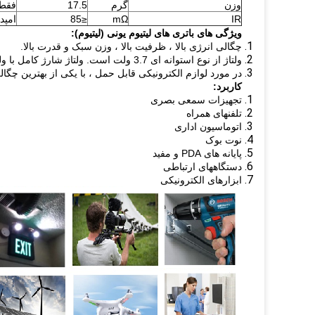
وزن
گرم
17.5
فقط 
IR
mΩ
≤85
امپدانس 00
ویژگی های باتری های لیتیوم یونی (لیتیوم):
چگالی انرژی بالا ، ظرفیت بالا ، وزن سبک و قدرت بالا.
ولتاژ از نوع استوانه ای 3.7 ولت است.
ولتاژ شارژ کامل با ولتاژ 4.2 ولت ، باتری های لیتیوم یون یکی از محبوب ترین انواع باتری 
در مورد لوازم الکترونیکی قابل حمل ، با یکی از بهترین چگا
کاربرد:
تجهیزات سمعی بصری
تلفنهای همراه
اتوماسیون اداری
نوت بوک
پایانه های PDA و مفید
دستگاههای ارتباطی
ابزارهای الکترونیکی