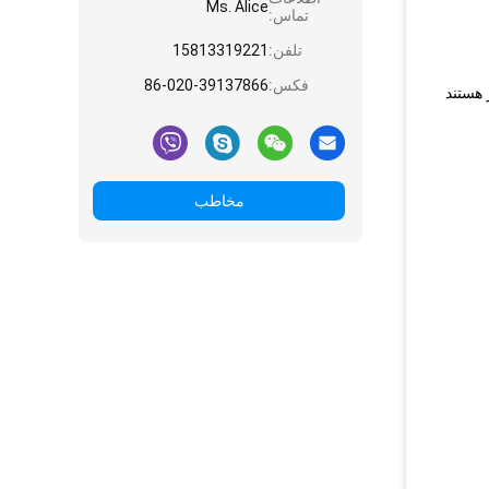
Ms. Alice
تماس:
تلفن:
15813319221
فکس:
86-020-39137866
مخاطب