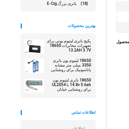
(18)
باتری بزرگ E-Cig
بهترین محصولات
پکیج باتری لیتیوم یونی برای
محصول
تجهیزات مخابرات 18650
13.2AH 3.7V
18650 لیتیوم یون باتری
3350 میلی متر مشابه
پاناسونیک برای روشنایی
دوچرخه
18650 باتری لیتیوم یون
14.8v 5.6ah با UL2054
برای روشنایی خیابان
اطلاعات تماس
اطلاعات