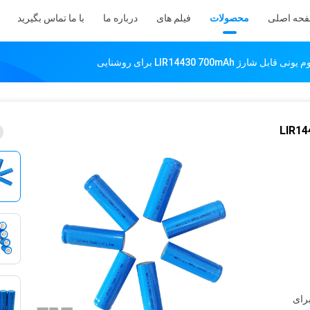
حه اصلی
محصولات
فیلم های
درباره ما
با ما تماس بگیرید
شارژ LIR14430 700mAh برای روشنایی
ژ LIR14430 700mAh
، 50 بسته برای