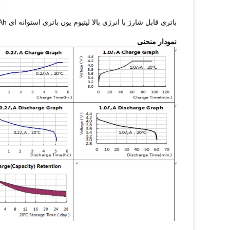
باتری قابل شارژ با انرژی بالا لیتیوم یون باتری استوانه ای LIR14430 / 700mAh
نمودار منحنی