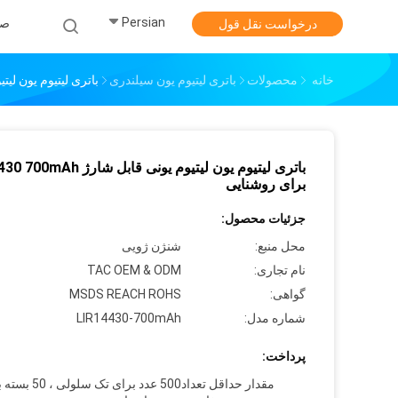
Persian
صف
درخواست نقل قول
خانه
محصولات
باتری لیتیوم یون سیلندری
باتری لیتیوم یون لیتیوم یونی قابل 
باتری لیتیوم یون لیتیوم یونی قابل شار
برای روشنایی
جزئیات محصول:
محل منبع:
شنژن ژویی
نام تجاری:
TAC OEM & ODM
گواهی:
MSDS REACH ROHS
شماره مدل:
LIR14430-700mAh
پرداخت:
مقدار حداقل تعداد
500 عدد برای تک سلولی 