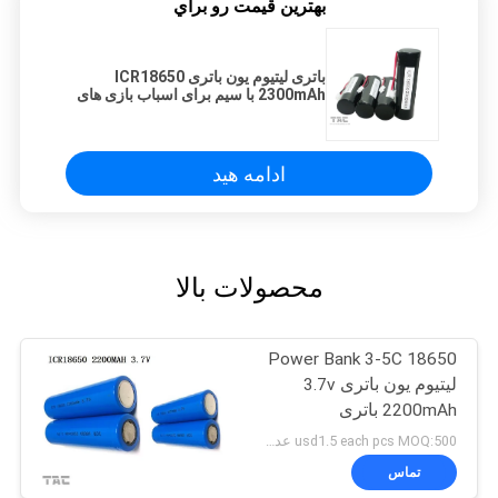
بهترين قيمت رو براي
باتری لیتیوم یون باتری ICR18650
2300mAh با سیم برای اسباب بازی های
الکترونیکی
ادامه هید
محصولات بالا
Power Bank 3-5C 18650
لیتیوم یون باتری 3.7v
2200mAh باتری
usd1.5 each pcs MOQ:500 عدد برای تک سلولی ، 50 بسته برای بسته های باتری
تماس