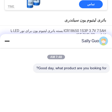
تماس
باتری لیتیوم یون سیلندری
ICR18650 1S3P 3.7V 7.5AH بسته باتری لیتیوم یون برای نور LED با
کانکتور JST PHR-2P
Sally Guo
18650 باتری لیتیوم برای تلفن های همراه INM 7.4V لیتیوم یون
2200mAh بسته
7:48 AM
3.7 ولت 2300mAh باتری لیتیوم یون سیلندر قابل شارژ برای چراغ
دوچرخه
Good day, what product are you looking for?
دسته بندی های محبوب
همه
باتری لیتیوم یون 
سیستم ذخیره انرژی 
سیلندری
قابل حمل
باطری Li-Mn
3.2V LiFePO4 باتری