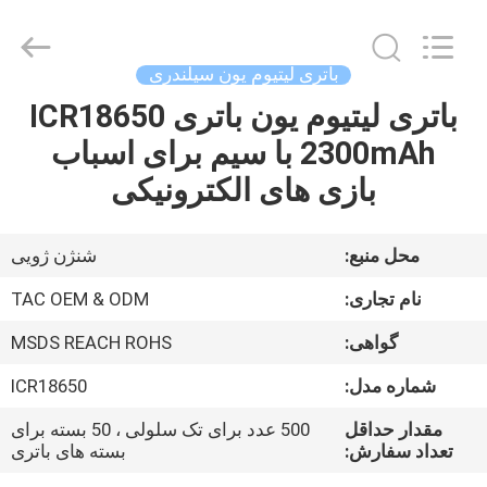
Guang
Zhou
Sunland
New
Energy
باتری لیتیوم یون سیلندری
Technology
Co.,
Ltd..
باتری لیتیوم یون باتری ICR18650
صفحه
All
Rights
2300mAh با سیم برای اسباب
اصلی
Reserved.
بازی های الکترونیکی
محصولات
محل منبع:
شنژن ژویی
فیلم
نام تجاری:
TAC OEM & ODM
های
گواهی:
MSDS REACH ROHS
شماره مدل:
ICR18650
درباره
ما
مقدار حداقل
500 عدد برای تک سلولی ، 50 بسته برای
تعداد سفارش:
بسته های باتری