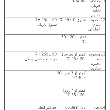
11
حداکثر
1.5C5A
جریان
تخلیه
مداوم
12
محدوده
شارژ: 0 ~ 45 ℃
60 ± 25٪ RH
دماي
سلول باریک
عملیاتی
تخلیه: -20 ~ 60
℃
13
محدوده
کمتر از یک سال:
60 ± 25٪ RH
دما
-20 ~ 25 ℃
در حالت حمل و نقل
ذخیره
سازی
کمتر از 3 ماه: -20
~ 40 ℃
کمتر از 7 روز:
-20 ~ 65 ℃
14
ابعاد
بالا: 66.0mm
حداکثر ابعاد