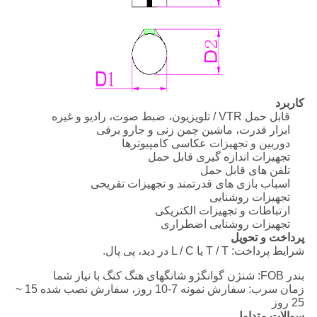
کاربرد
قابل حمل VTR / تلویزیون، ضبط صوت، رادیو و غیره
ابزار قدرت، ماشین چمن زنی و جارو برقی
دوربین و تجهیزات عکاسی کامپیوترها
تجهیزات اندازه گیری قابل حمل
تلفن های قابل حمل
اسباب بازی های قدرتمند و تجهیزات تفریحی
تجهیزات روشنایی
ارتباطات و تجهیزات الکتریکی
تجهیزات روشنایی اضطراری
پرداخت و تحویل
شرایط پرداخت: T / T یا L / C در دید، پی پال.
بندر FOB: شنژن گوانگژو شانگهای هنگ کنگ با نیاز شما
زمان سرب: سفارش نمونه 7-10 روز، سفارش نصب شده 15 ~
25 روز
سوالات متداول