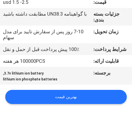
قیمت:
usd 1.5 -2.5
تور
کارخانه
جزئیات بسته
با گواهینامه UN38.3 مطابقت داشته باشید
بندی:
کنترل
زمان تحویل:
7-10 روز پس از سفارش تایید برای مدل
سهام
کیفیت
شرایط پرداخت:
100٪ پیش پرداخت قبل از حمل و نقل
با
قابلیت ارائه:
100000PCS هر هفته
ما
برجسته:
,
3.7v lithium ion battery
lithium ion phosphate batteries
تماس
بگیرید
بهترین قیمت
اخبار
موارد