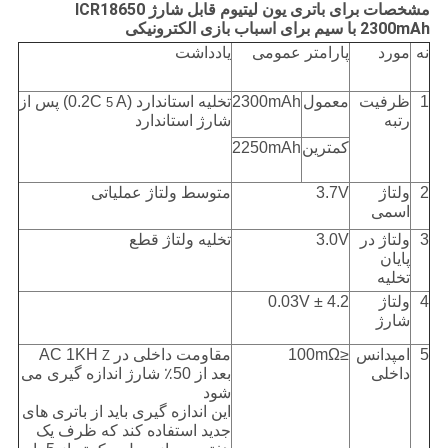
مشخصات برای باتری یون لیتیوم قابل شارژ ICR18650
2300mAh با سیم برای اسباب بازی الکترونیکی
نه
مورد
پارامتر عمومی
یادداشت
1
ظرفیت
معمول
2300mAh
تخلیه استاندارد (0.2C
A) پس از
5
رتبه
شارژ استاندارد
کمترین
2250mAh
2
ولتاژ
3.7V
متوسط ​​ولتاژ عملیاتی
اسمی
3
ولتاژ در
3.0V
تخلیه ولتاژ قطع
پایان
تخلیه
4
ولتاژ
4.2 ± 0.03V
شارژ
5
امپدانس
≤100mΩ
مقاومت داخلی در AC 1KH
Z
داخلی
بعد از 50٪ شارژ اندازه گیری می
شود
این اندازه گیری باید از باتری های
جدید استفاده کند که ظرف یک