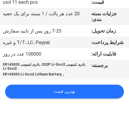
قیمت:
usd 11 each pcs
تور
کارخانه
جزئیات بسته
20 عدد هر پالت / 1 بسته برای یک جعبه
بندی:
کنترل
زمان تحویل:
7-25 روز پس از تایید سفارش
کیفیت
شرایط پرداخت:
T/T، LC، Paypal و غیره
قابلیت ارائه:
100000 عدد در روز
با
برجسته:
باتری لیتیومی 2S2P Li-Soci2، باتری لیتیومی ER14505S
ما
Li-Soci2
,
ER14505S Li-Soci2 Lithium Battery
تماس
بگیرید
بهترین قیمت
اخبار
موارد