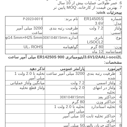
6. عمر طولانی عملیات بیش از 10 سال
7. بهترین قیمت از کارخانه، MOQ پایین تر
س
جزئیات uick:
شماره
ER14505S
نام برند:
P-2023-0019
مدل:
3.6V
ولتاژ
7.2 ولت
ظرفیت رتبه بندی
3200 میلی آمپر
اسمی:
شده:
ساعت
نوع:
باتری
اندازه:
φ14.5mm×H25.5mm
30X104X15mm
LiSOCL2
وزن:
80 گرم
گواهینامه
UL، ROHS
ضمانتنامه:
12 ماه
L
i-soci2
L
1/2AA
V
3.6
ایتیوم
ب
باتری ER14250S 900 میلی آمپر ساعت
مشخصات
:
خیر
مورد
پارامتر عمومی
تذکر دهید
1
ظرفیت رتبه بندی
3200 میلی آمپر ساعت
تخلیه تا 2.0 ولت 1
شده
میلی آمپر
2
ولتاژ اسمی
7.2 ولت
میانگین ولتاژ عملیاتی
3
ولتاژ در انتهای
2.0 ولت
ولتاژ قطع تخلیه
تخلیه
4
حداکثر بعد
30X104X15mm
5
حداکثر وزن
80 گرم
6
تخلیه استاندارد
تخلیه تا 2.0 ولت 1
میلی آمپر
7
حداکثر تخلیه ثابت
10 میلی آمپر
جاری
8
حداکثرجریان پالس
50 میلی آمپر