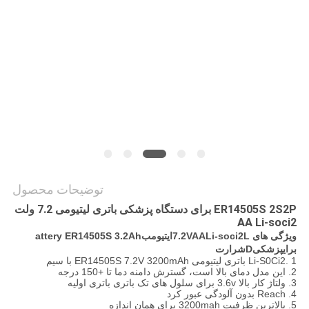
درخواست
نقل قول
نقشه
سایت
PRIVACY
توضیحات محصول
POLICY
ER14505S 2S2P برای دستگاه پزشکی باتری لیتیومی 7.2 ولت
AA Li-soci2
ویژگی های 7.2
L
i-soci2
L
AA
V
ایتیوم
ب
attery ER14505S 3.2Ah
برای
پزشکی
D
شرارت
1 .Li-S0Ci2 باتری لیتیومی ER14505S 7.2V 3200mAh با سیم
2. این مدل دمای بالا است، گسترش دامنه دما تا +150 درجه
3. ولتاژ کار بالا 3.6v برای سلول های تک باتری باتری اولیه
4. Reach بدون آلودگی عبور کرد
5. بالاترین ظرفیت 3200mah برای همان اندازه