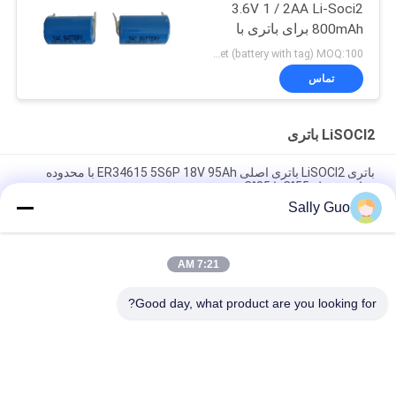
3.6V 1 / 2AA Li-Soci2
800mAh برای باتری با
دمای بالا
usd 2.13 for each set (battery with tag) MOQ:100 عدد
تماس
LiSOCl2 باتری
باتری LiSOCl2 باتری اصلی ER34615 5S6P 18V 95Ah با محدوده
دمای محیط -55°C تا 85°C
Sally Guo
باتری LiSOCl2 بدون شارژ 3.6V ER34615 19000mAh برای قفل
هوشمند دوچرخه شهر
7:21 AM
باتری غیر قابل شارژ 3.6 ولت LiSOCL2 ER26500 9AH با کانکتور JST
برای تجهیزات دفع پشه
Good day, what product are you looking for?
دسته بندی های محبوب
همه
باتری لیتیوم یون 
سیستم ذخیره انرژی 