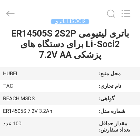
Guang
Zhou
Sunland
New
Energy
LiSOCl2 باتری
Technology
Co.,
Ltd..
باتری لیتیومی ER14505S 2S2P
صفحه
All
Rights
Li-Soci2 برای دستگاه های
اصلی
Reserved.
پزشکی 7.2V AA
محصولات
محل منبع:
HUBEI
فیلم
نام تجاری:
TAC
های
گواهی:
REACH MSDS
شماره مدل:
ER14505S 7.2V 3.2Ah
درباره
ما
مقدار حداقل
100 عدد
تعداد سفارش: