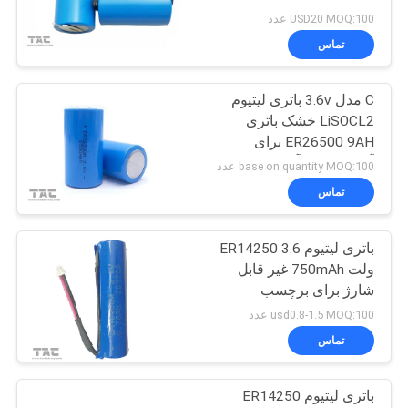
USD20 MOQ:100 عدد
تماس
C مدل 3.6v باتری لیتیوم
LiSOCL2 خشک باتری
ER26500 9AH برای
آمپرمتر متر آب
base on quantity MOQ:100 عدد
تماس
باتری لیتیوم ER14250 3.6
ولت 750mAh غیر قابل
شارژ برای برچسب
الکترونیکی
usd0.8-1.5 MOQ:100 عدد
تماس
باتری لیتیوم ER14250