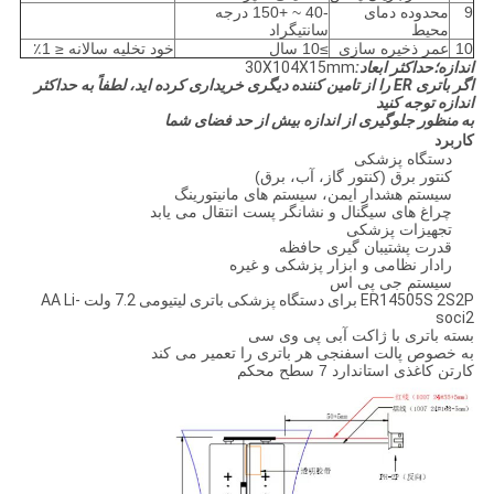
9
محدوده دمای
-40 ~ +150 درجه
محیط
سانتیگراد
10
عمر ذخیره سازی
≥10 سال
خود تخلیه سالانه ≤ 1٪
اندازه؛حداکثر ابعاد:
30X104X15mm
اگر باتری ER را از تامین کننده دیگری خریداری کرده اید، لطفاً به حداکثر
اندازه توجه کنید
به منظور جلوگیری از اندازه بیش از حد فضای شما
کاربرد
دستگاه پزشکی
کنتور برق (کنتور گاز، آب، برق)
سیستم هشدار ایمن، سیستم های مانیتورینگ
چراغ های سیگنال و نشانگر پست انتقال می یابد
تجهیزات پزشکی
قدرت پشتیبان گیری حافظه
رادار نظامی و ابزار پزشکی و غیره
سیستم جی پی اس
ER14505S 2S2P برای دستگاه پزشکی باتری لیتیومی 7.2 ولت AA Li-
soci2
بسته باتری با ژاکت آبی پی وی سی
به خصوص پالت اسفنجی هر باتری را تعمیر می کند
کارتن کاغذی استاندارد 7 سطح محکم