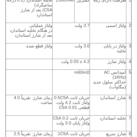
1
ظرفیت دارای رتبه
کمترین
1300mAh
تخلیه استاندارد (0.2 درجه
سانتیگراد)
C5A) بعد از شارژ
استاندارد
2
ولتاژ اسمی
3.7 ولت
ولتاژ عملیاتی
در هنگام تخلیه استاندارد
بعد از شارژ استاندارد
3
ولتاژ در پایان
3.0 ولت
ولتاژ قطع شده
تخلیه
4
ولتاژ شارژ
4.2 ± 0.03 ولت
5
امپدانس AC
m60mΩ
(1KHz)
حداکثر سلول جدید
(مگاوات)
6
شارژ استاندارد
جریان ثابت 0.5C5A
زمان شارژ: تقریباً 4.0
ولتاژ ثابت 4.2 ولت
ساعت
قطعی 0.01 C5A
7
تخلیه استاندارد
جریان ثابت 0.2 C5A
ولتاژ پایان 3.0 ولت
8
شارژ سریع
جریان ثابت 1C5A
زمان شارژ: تقریباً 2.5