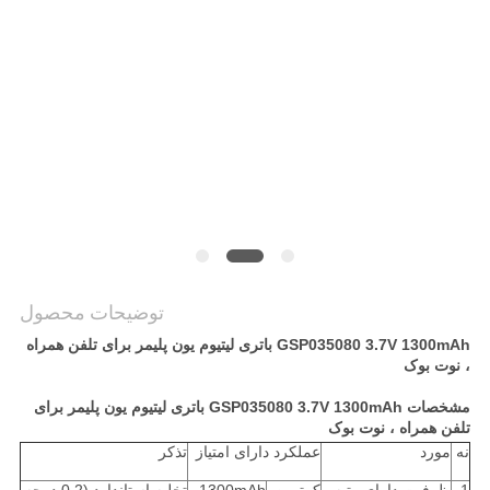
درخواست
نقل قول
نقشه
سایت
PRIVACY
POLICY
توضیحات محصول
GSP035080 3.7V 1300mAh باتری لیتیوم یون پلیمر برای تلفن همراه
، نوت بوک
مشخصات GSP035080 3.7V 1300mAh باتری لیتیوم یون پلیمر برای
تلفن همراه ، نوت بوک
نه
مورد
عملکرد دارای امتیاز
تذکر