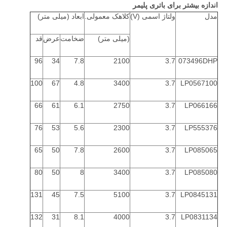
اندازه بیشتر برای باتری پلیمر
مدل
ولتاژ اسمی (V)
کلاهک معمولی.
ابعاد (میلی متر)
(میلی متر)
ضخامت
عرض
قد
96
34
7.8
2100
3.7
073496DHP
100
67
4.8
3400
3.7
LP0567100
66
61
6.1
2750
3.7
LP066166
76
53
5.6
2300
3.7
LP555376
65
50
7.8
2600
3.7
LP085065
80
50
8
3400
3.7
LP085080
131
45
7.5
5100
3.7
LP0845131
132
31
8.1
4000
3.7
LP0831134