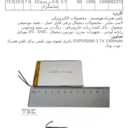
682372
1300
1300
50
3.7
0.5 درجه
≤1C
7.0
23.0
72.0
سانتیگراد
کاربرد
تلفن همراه هوشمند ، محصولات الکترونیکی
لامپ ماینر ، محصولات دیجیتال.برقی قابل حمل ، جعبه موسیقی
سشوار ، پاک کننده ربات جاروبرقی ، زنگ در بی سیم ویدئویی
رایانه لوحی ، تجهیزات مدرن: دوربین دیجیتال ، DV ، DVD موبایل
تصاویر:
GSP035080 3.7V 1300mAh باتری لیتیوم یون پلیمر برای تلفن همراه
، نوت بوک