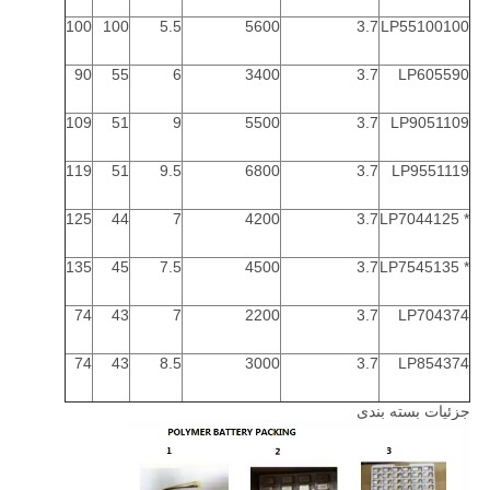
100
100
5.5
5600
3.7
LP55100100
90
55
6
3400
3.7
LP605590
109
51
9
5500
3.7
LP9051109
119
51
9.5
6800
3.7
LP9551119
125
44
7
4200
3.7
* LP7044125
135
45
7.5
4500
3.7
* LP7545135
74
43
7
2200
3.7
LP704374
74
43
8.5
3000
3.7
LP854374
جزئیات بسته بندی