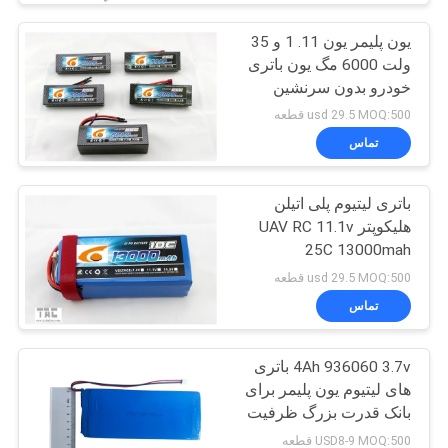
یون پلیمر یون 11. 1 و 35
ولت 6000 مگ یون باتری
خودرو بدون سرنشین
usd 29.5 MOQ:500 قطعه
تماس
باتری لیتیوم پلی اتیلن
هلیکوپتر UAV RC 11.1v
25C 13000mah
Size6484165
usd 29.5 MOQ:500 قطعه
تماس
4Ah 936060 3.7v باتری
های لیتیوم یون پلیمر برای
بانک قدرت بزرگ ظرفیت
USD8-9 MOQ:500 قطعه