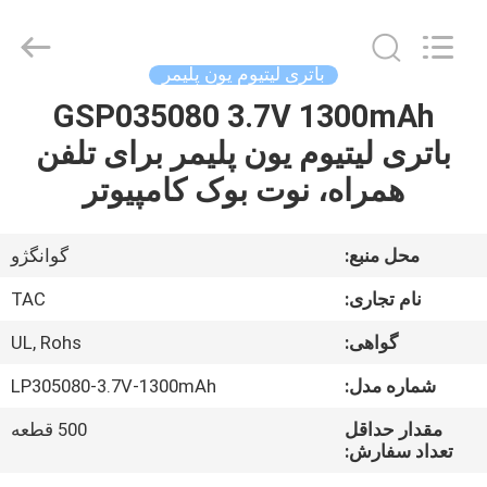
Guang
Zhou
Sunland
New
Energy
باتری لیتیوم یون پلیمر
Technology
Co.,
Ltd..
GSP035080 3.7V 1300mAh
صفحه
All
Rights
باتری لیتیوم یون پلیمر برای تلفن
اصلی
Reserved.
همراه، نوت بوک کامپیوتر
محصولات
محل منبع:
گوانگژو
فیلم
نام تجاری:
TAC
های
گواهی:
UL, Rohs
شماره مدل:
LP305080-3.7V-1300mAh
درباره
ما
مقدار حداقل
500 قطعه
تعداد سفارش: