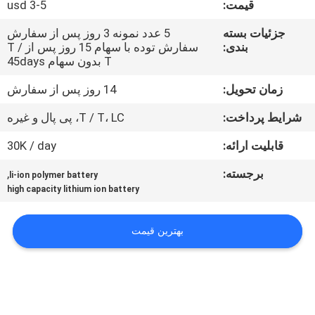
قیمت:
usd 3-5
تور
کارخانه
جزئیات بسته
5 عدد نمونه 3 روز پس از سفارش
بندی:
سفارش توده با سهام 15 روز پس از T /
T بدون سهام 45days
کنترل
زمان تحویل:
14 روز پس از سفارش
کیفیت
شرایط پرداخت:
T / T، LC، پی پال و غیره
با
قابلیت ارائه:
30K / day
ما
برجسته:
,
li-ion polymer battery
high capacity lithium ion battery
تماس
بگیرید
بهترین قیمت
اخبار
موارد