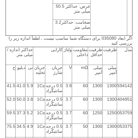
عرض: حداکثر 50.5
میلی متر
ضخامت: حداکثر3.2
میلی متر
اگر ابعاد 035080 برای دستگاه شما مناسب نیست ، لطفاً اندازه زیر را
بررسی کنید
مدل
ظرفیت
ظرفیت
مقاومت
ولتاژ
کارایی
حداکثر اندازه /
حداقل
داخلی
میلی متر
میلی
میلی
mΩ
V
جریان
جریان
تی
دبلیو
ح
آمپر
آمپر
شارژ
تخلیه
594142
1300
1300
60
3.8
0.5 درجه
≤1C
5.9
41.0
41.5
سانتیگراد
404951
1300
1300
60
3.7
0.5 درجه
≤1C
3.8
50.0
52.0
سانتیگراد
053759
1250
1250
60
3.7
0.5 درجه
≤1C
5.2
37.3
59.5
سانتیگراد
053375
1300
1300
50
3.7
0.5 درجه
≤1C
4.9
34.5
75.5
سانتیگراد