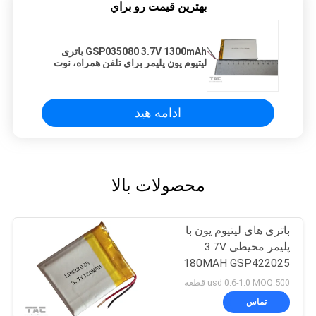
بهترين قيمت رو براي
GSP035080 3.7V 1300mAh باتری
لیتیوم یون پلیمر برای تلفن همراه، نوت
بوک کامپیوتر
ادامه هید
محصولات بالا
باتری های لیتیوم یون با
پلیمر محیطی 3.7V
180MAH GSP422025
usd 0.6-1.0 MOQ:500 قطعه
تماس