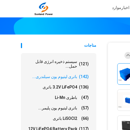
اخبار
موارد
مناجات
سیستم ذخیره انرژی قابل
(121)
حمل...
(142)
باتری لیتیوم یون سیلندری...
(136)
3.2V LiFePO4 باتری
(47)
باطری Li-Mn
(57)
باتری لیتیوم یون پلیمر...
(66)
LiSOCl2 باتری
12V LiFePO4 Battery Pack
(117)