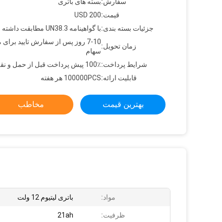
سفارش:
بسته های باتری
قیمت:
USD 200
جزئیات بسته بندی:
با گواهینامه UN38.3 مطابقت داشته باشید
7-10 روز پس از سفارش تایید برای 
زمان تحویل:
سهام
شرایط پرداخت:
100٪ پیش پرداخت قبل از حمل و نقل
قابلیت ارائه:
100000PCS هر هفته
بهترین قیمت
مخاطب
مواد:
باتری لیتیوم 12 ولت
ظرفیت:
21ah