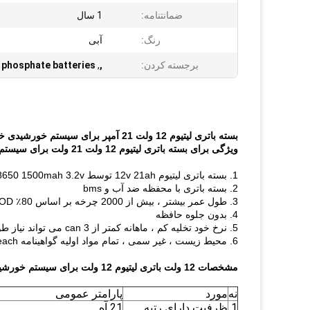
ضمانتنامه:
1 سال
رنگ:
آبی
برجسته کردن:
,
,
n phosphate batteries
بسته باتری لیتیوم 12 ولت 21 آمپر برای سیستم خورشیدی خارج از شبکه با مسکن ضد آب
ویژگی برای بسته باتری لیتیوم 12 ولت 21 ولت برای سیستم خورشیدی خارج از شبکه با مسکن ضد آب
1. بسته باتری لیتیوم 12v 21ah توسط LFR18650 1500mah 3.2v سلول با 4s14p مونتاژ
2. بسته باتری با محفظه ضد آب و bms
3. طول عمر بیشتر ، بیش از 2000 چرخه بر اساس 80٪ DOD است
4. بدون جلوه حافظه
5. نرخ خود تخلیه کم ، ماهانه کمتر از 3 can می تواند نیاز طولانی مدت سهام را برآورده کند
6. محیط زیست ، غیر سمی ، تمام مواد اولیه گواهینامه Reach را گذرانده اند
مشخصات 12 ولت باتری لیتیوم 12 ولت برای سیستم خورشیدی خارج از شبکه با مسکن ضد آب
نه
مورد
پارامتر عمومی
1
ظرفیت دارای رتبه
21 آه