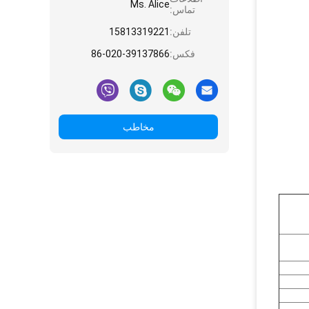
Ms. Alice
تماس:
تلفن:
15813319221
فکس:
86-020-39137866
مخاطب