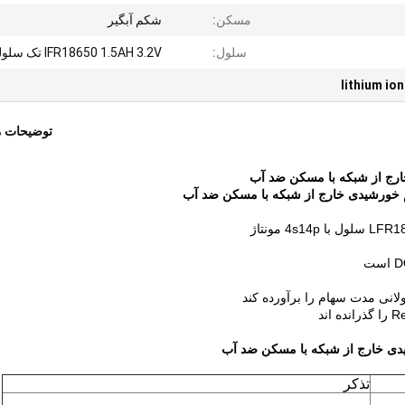
مسکن:
شکم آبگیر
سلول:
IFR18650 1.5AH 3.2V تک سلولی
lithium io
توضیحات 
تذکر