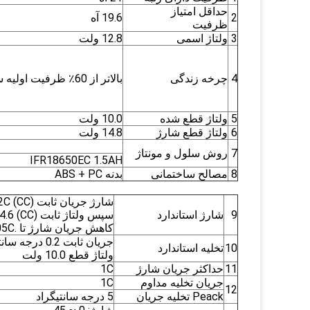
حداقل امتیاز
2
19.6 آه
ظرفیت
3
ولتاژ اسمی
12.8 ولت
4
چرخه زندگی
بالاتر از 60٪ ظرفیت اولیه سلولها
5
ولتاژ قطع شده
10.0 ولت
6
ولتاژ قطع شارژ
14.8 ولت
7
روش سلول و مونتاژ
IFR18650EC 1.5AH
8
مصالح ساختمانی
بدنه ABS + PC
9
شارژ استاندارد
کاهش جریان شارژ تا .050.05C
جریان ثابت 0.2 درجه سانتیگراد
10
تخلیه استاندارد
ولتاژ قطع 10.0 ولت
11
حداکثر جریان شارژ
1C
جریان تخلیه مداوم
1C
12
Peack تخلیه جریان
5 درجه سانتیگراد