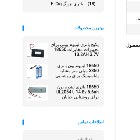
(18)
باتری بزرگ E-Cig
بهترین محصولات
پکیج باتری لیتیوم یونی برای
محصول
تجهیزات مخابرات 18650
13.2AH 3.7V
18650 لیتیوم یون باتری
3350 میلی متر مشابه
پاناسونیک برای روشنایی
دوچرخه
18650 باتری لیتیوم یون
14.8v 5.6ah با UL2054
برای روشنایی خیابان
اطلاعات تماس
اطلاعات