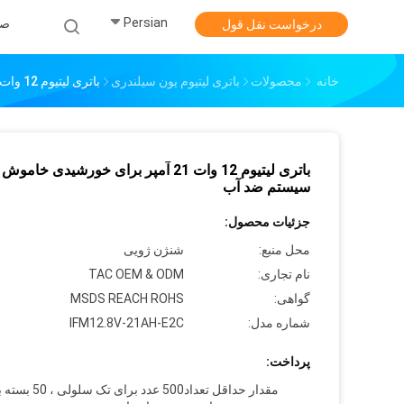
Persian
صف
درخواست نقل قول
خانه
محصولات
باتری لیتیوم یون سیلندری
باتری لیتیوم 12 وات 21 آمپر برای خورشیدی خاموش با سیستم ضد آب
باتری لیتیوم 12 وات 21 آمپر برای خورشیدی خاموش 
سیستم ضد آب
جزئیات محصول:
محل منبع:
شنژن ژویی
نام تجاری:
TAC OEM & ODM
گواهی:
MSDS REACH ROHS
شماره مدل:
IFM12.8V-21AH-E2C
پرداخت:
مقدار حداقل تعداد
500 عدد برای تک سلولی 