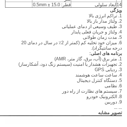
14
ابعاد سلولی
قطر: 15.0 ± 0.5mm
ویژگی
1. تراکم انرژی بالا
2. ولتاژ مدار باز بالا
3. طیف وسیعی از دمای عملیاتی
4. ولتاژ و جریان فعلی پایدار
5. مدت زمان طولانی
6. میزان خود تخلیه کم (کمتر از 2٪ در سال در دمای 20
درجه سانتیگراد).
برنامه های اصلی:
1. متر برق (آب، برق، گاز متر، AMR)
2. تجهیزات هشدار یا امنیت (سیستم زنگ دود، آشکارساز)
3. ردیابی GPS
4. ساعت ساعت هوشمند
5. دستگاه کنترل دیجیتال
6. نظامی
7. سیستم های نظارت از راه دور
8. الکترونیک خودرو
9. دوربین
... ...
تصویر مشابه