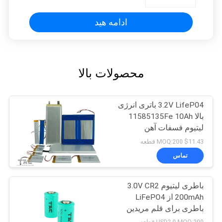
ادامه هید
محصولات بالا
3.2V LifeP04 باتری انرژی
بالا 11585135Fe 10Ah
لیتیوم فسفات آهن
$11.43 MOQ:200 قطعه
تماس
باطری لیتیوم 3.0V CR2
200mAh از LiFePO4
باطری برای قلم مریدین
USD2.0 MOQ:200 قطعه