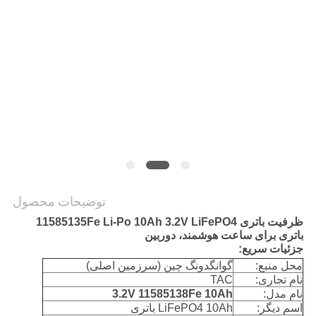
درخواست
نقل قول
نقشه
سایت
PRIVACY
POLICY
توضیحات محصول
ظرفیت باتری 11585135Fe Li-Po 10Ah 3.2V LiFePO4
باتری برای ساعت هوشمند، دوربین
جزئیات سریع:
محل منبع:
گوانگدونگ چین (سرزمین اصلی)
نام تجاری:
TAC
نام مدل:
3.2V 11585138Fe 10Ah
اسم دیگر:
LiFePO4 10Ah باتری