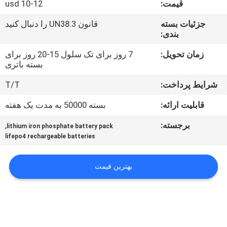
قیمت:
usd 10-12
تور
کارخانه
جزئیات بسته
قانون UN38.3 را دنبال کنید
بندی:
کنترل
زمان تحویل:
7 روز برای تک سلول 15-20 روز برای
بسته باتری
کیفیت
شرایط پرداخت:
T/T
با
قابلیت ارائه:
بسته 50000 به مدت یک هفته
ما
برجسته:
,
lithium iron phosphate battery pack
lifepo4 rechargeable batteries
تماس
بگیرید
بهترین قیمت
اخبار
موارد