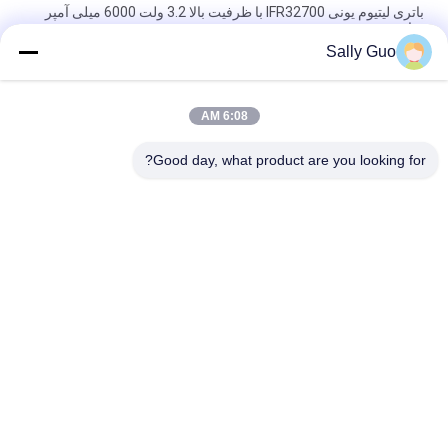
باتری لیتیوم یونی IFR32700 با ظرفیت بالا 3.2 ولت 6000 میلی آمپر
ساعت
Sally Guo
بسته باتری IFR32140 2S1P 6.4V 15AH 3.2V LiFePO4 برای حصار
برقی با انرژی خورشیدی
6:08 AM
113AH 3.2V LiFePO4 Battery LPF42173205 برای EV و ESS
Prismatic Cell
Good day, what product are you looking for?
دسته بندی های محبوب
همه
باتری لیتیوم یون 
سیستم ذخیره انرژی 
سیلندری
قابل حمل
باطری Li-Mn
3.2V LiFePO4 باتری
LiSOCl2 باتری
باتری لیتیوم یون پلیمر
سیستم ذخیره انرژی 
12V LiFePO4 