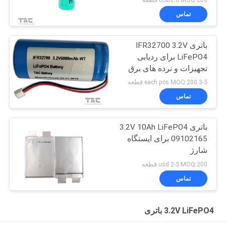
تماس
باتری IFR32700 3.2V
LiFePO4 برای ردیابی
تجهیزات و نرده های برق
خورشیدی
3-5 each pcs MOQ:200 قطعه
تماس
باتری 3.2V 10Ah LiFePO4
09102165 برای ایستگاه
شارژ
usd 2-5 MOQ:200 قطعه
تماس
3.2V LiFePO4 باتری