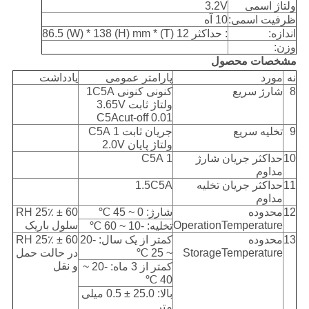
ولتاژ اسمی
3.2V
ظرفیت اسمی:
10 آه
اندازه:
: حداکثر 12 (T) * 86.5 (W) * 138 (H) mm
وزن:
مشخصات محصول
نه
مورد
پارامتر عمومی
یادداشت
8
شارژ سریع
کنونی کنونی 1C5A
ولتاژ ثابت 3.65V
0.01 C5Acut-off
9
تخلیه سریع
جریان ثابت 1 C5A
ولتاژ پایان 2.0V
10
حداکثر جریان شارژ
1 C5A
مداوم
11
حداکثر جریان تخلیه
1.5C5A
مداوم
12
محدوده
شارژ: 0 ~ 45 ℃
60 ± 25٪ RH
OperationTemperature
سلول باریک
تخلیه: -10 ~ 60 ℃
13
محدوده
کمتر از یک سال: -20
60 ± 25٪ RH
StorageTemperature
~ 25 ℃
در حالت حمل
و نقل
کمتر از 3 ماه: -20 ~
40 ℃
بالا: 25.0 ± 0.5 میلی
متر