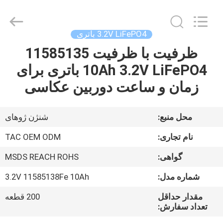
Guang
Zhou
Sunland
New
Energy
3.2V LiFePO4 باتری
Technology
Co.,
Ltd..
ظرفیت با ظرفیت 11585135
صفحه
All
Rights
10Ah 3.2V LiFePO4 باتری برای
اصلی
Reserved.
زمان و ساعت دوربین عکاسی
محصولات
محل منبع:
شنژن ژوهای
فیلم
نام تجاری:
TAC OEM ODM
های
گواهی:
MSDS REACH ROHS
شماره مدل:
3.2V 11585138Fe 10Ah
درباره
ما
مقدار حداقل
200 قطعه
تعداد سفارش: