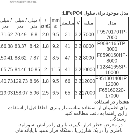
مدل موجود برای سلول LIFePO4:
mm
/
/ میلی
/ میلی
/ میلی
مدل
میلیه
V
میلیمتر
≤
mΩ≤
متر
متر
متر
F9570170TP-
171.62
70.49
8.8
2.0
9.5
31
3.2
7000
7000
F9084165TP-
166.38
83.37
8.42
1.8
9.2
41
3.2
8000
8000
F8590150HP-
150.41
88.62
7.87
2
8.5
47
3.2
8000
8000
F1284165SP-
165.75
84.46
10.85
2
11.5
41
3.2
10000
10000
F95130140HP-
140.73
129.73
8.66
1.8
9.5
66
3.2
12000
12000
F65160220-
219.03
158.07
5.96
2.5
6.5
65
3.2
17000
17000
هشدار در استفاده
برای اطمینان از استفاده مناسب از باتری، لطفا قبل از استفاده
از این راهنما به دقت مطالعه کنید.
.
رسیدگی
در معرض خطر قرار نگیرید، باتری را در آتش بسوزانید.
باطری را در یک شارژر یا دستگاه قرار ندهید با پایانه های