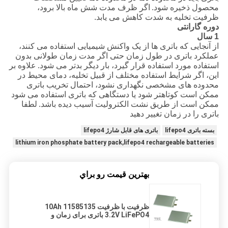
محصول ذخیره شود.
اگر ظرف مدت شش ماه بالا برود،
ظرفیت تخلیه به شدت کاهش می یابد.
دوره گارانتی
1 سال
از آنجایی که باتری ها از یک واکنش شیمیایی استفاده می کنند،
عملکرد باتری در طول زمان حتی اگر مدت زمان طولانی بدون
استفاده مورد استفاده قرار گیرد، بار دیگر بدتر می شود.
علاوه بر
این، اگر شرایط استفاده مختلف از قبیل تخلیه، دمای محیط در
محدوده های مشخصی نگهداری نشود، احتمال تخریب باتری
ممکن است کوتاهتر شود یا دستگاهی که باتری استفاده می شود
ممکن است از طریق نشت الکترولیت آسیب دیده باشد.
لطفا
باتری را در زمان تغییر دهید
بسته باتری lifepo4
باتری های قابل شارژ lifepo4
lithium iron phosphate battery pack,lifepo4 rechargeable batteries
بهترين قيمت رو براي
ظرفیت با ظرفیت 11585135 10Ah
3.2V LiFePO4 باتری برای زمان و
ساعت دوربین عکاسی