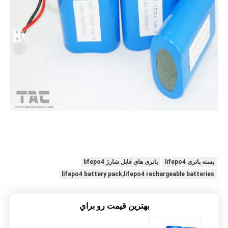
بسته باتری lifepo4
باتری های قابل شارژ lifepo4
lifepo4 battery pack,lifepo4 rechargeable batteries
بهترين قيمت رو براي