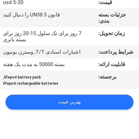
قیمت:
usd 5-20
تور
کارخانه
جزئیات بسته
قانون UN38.3 را دنبال کنید
بندی:
کنترل
زمان تحویل:
7 روز برای تک سلول 15-20 روز برای
بسته باتری
کیفیت
شرایط پرداخت:
اعتبارات اسنادی T/T, وسترن یونیون
با
قابلیت ارائه:
بسته 50000 به مدت یک هفته
ما
برجسته:
,
lifepo4 battery pack
lifepo4 rechargeable batteries
تماس
بگیرید
بهترین قیمت
اخبار
موارد