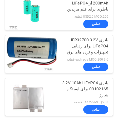
200mAh از LiFePO4
باطری برای قلم مریدین
USD2.0 MOQ:200 قطعه
تماس
باتری IFR32700 3.2V
LiFePO4 برای ردیابی
تجهیزات و نرده های برق
خورشیدی
3-5 each pcs MOQ:200 قطعه
تماس
باتری 3.2V 10Ah LiFePO4
09102165 برای ایستگاه
شارژ
usd 2-5 MOQ:200 قطعه
تماس