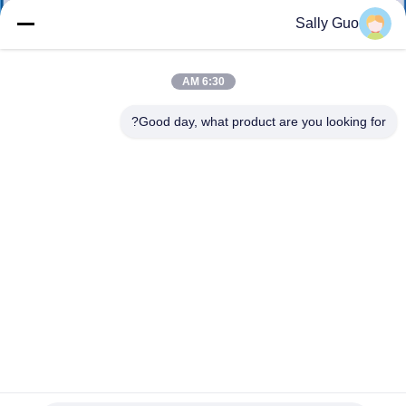
تور
Sally Guo
کارخانه
6:30 AM
کنترل
Good day, what product are you looking for?
کیفیت
با
ما
تماس
بگیرید
اخبار
باتری 603450 GP 1200mAh 3.7V
موارد