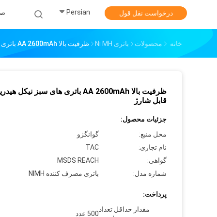
Persian
صف
درخواست نقل قول
خانه
محصولات
باتری Ni MH
ظرفیت بالا AA 2600mAh باتری های سبز نیکل هیدرید نیکل قابل شارژ
ظرفیت بالا AA 2600mAh باتری های سبز نیکل ه
قابل شارژ
جزئیات محصول:
محل منبع:
گوانگژو
نام تجاری:
TAC
گواهی:
MSDS REACH
شماره مدل:
باتری مصرف کننده NIMH
پرداخت:
مقدار حداقل تعداد
500 عدد