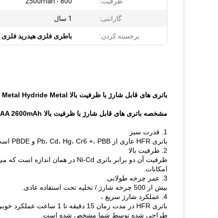
ظرفیت:
800 - 2500mah
گارانتی:
1 سال
برجسته کردن:
باطری فلزی هیدرید فلزی 
باتری های قابل شارژ با ظرفیت بالا AA 2600mAh Green Power Nickel Metal Hydride Metal
مشخصه باتری های قابل شارژ با ظرفیت بالا AA 2600mAh سبز قدرت نیکل فلز هیدرید
1. قدرت سبز
باتری HFR عاری از Pb، Cd، Hg، Cr6 +، PBB و PBDE است ، این منبع انرژی شیمیایی سازگار با محیط زیست است.
2. ظرفیت بالا
ظرفیت آن دو برابر باتری Ni-Cd در همان اندازه است که می تواند با بهبود محصول بسیار افزایش یابد
امکانات.
3. عمر چرخه طولانی.
بیش از 500 چرخه شارژ / تخلیه تحت استفاده عادی.
4. عملکرد شارژ سریع ،
باتری HFR در مدت زمان 15 دقیقه تا 1 ساعت عملکرد خوبی در شارژ سریع دارد
طراحی شده توسط شما مشخص شده است.