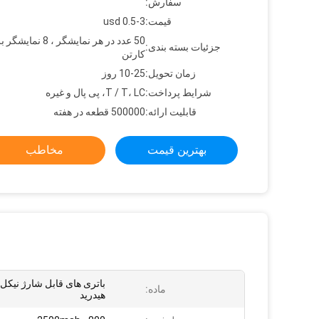
سفارش:
قیمت:
usd 0.5-3
50 عدد در هر نمایشگر ، 8
جزئیات بسته بندی:
کارتن
زمان تحویل:
10-25 روز
شرایط پرداخت:
T / T، LC، پی پال و غیره
قابلیت ارائه:
500000 قطعه در هفته
بهترین قیمت
مخاطب
باتری های قابل شارژ نیکل
ماده:
هیدرید