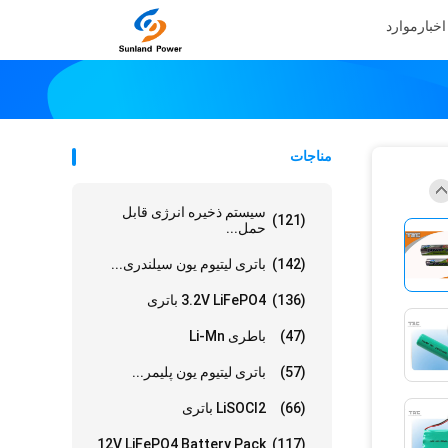
اخبار
موارد
مناجات
سیستم ذخیره انرژی قابل
(121)
حمل...
(142)
باتری لیتیوم یون سیلندری...
(136)
3.2V LiFePO4 باتری
(47)
باطری Li-Mn
(57)
باتری لیتیوم یون پلیمر...
(66)
LiSOCl2 باتری
12V LiFePO4 Battery Pack
(117)