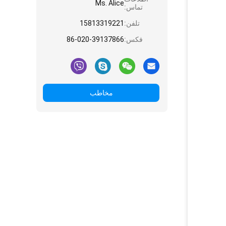
Ms. Alice
تماس:
تلفن:
15813319221
فکس:
86-020-39137866
مخاطب