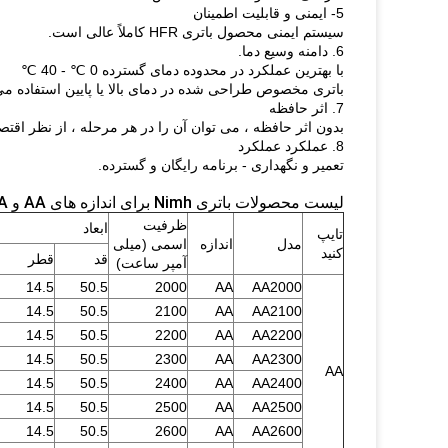
5- ایمنی و قابلیت اطمینان
سیستم ایمنی محصول باتری HFR کاملاً عالی است.
6. دامنه وسیع دما.
با بهترین عملکرد در محدوده دمای گسترده 0 ℃ - 40 ℃
باتری مخصوص طراحی شده در دمای بالا یا پایین استفاده م
7. اثر حافظه
بدون اثر حافظه ، می توان آن را در هر مرحله ، از نظر اقتص
8. عملکرد عملکرد
تعمیر و نگهداری - برنامه رایگان و گسترده.
لیست محصولات باتری Nimh برای اندازه های AA و AAA
ظرفیت
ابعاد
تایپ
مدل
اندازه
اسمی (میلی
کنید
قد
قطر
آمپر ساعت)
14.5
50.5
2000
AA
AA2000
14.5
50.5
2100
AA
AA2100
14.5
50.5
2200
AA
AA2200
14.5
50.5
2300
AA
AA2300
AA
14.5
50.5
2400
AA
AA2400
14.5
50.5
2500
AA
AA2500
14.5
50.5
2600
AA
AA2600