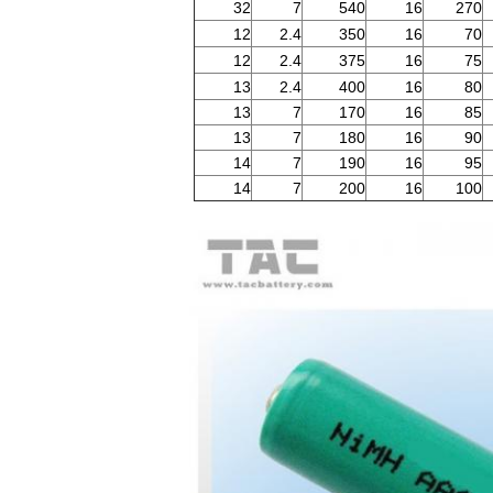
32
7
540
16
270
12
2.4
350
16
70
12
2.4
375
16
75
13
2.4
400
16
80
13
7
170
16
85
13
7
180
16
90
14
7
190
16
95
14
7
200
16
100