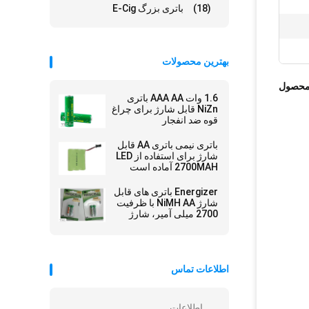
(18)
باتری بزرگ E-Cig
بهترین محصولات
محصول
1.6 وات AAA AA باتری
NiZn قابل شارژ برای چراغ
قوه ضد انفجار
باتری نیمی باتری AA قابل
شارژ برای استفاده از LED
2700MAH آماده است
Energizer باتری های قابل
شارژ NiMH AA با ظرفیت
2700 میلی آمپر، شارژ
سریع در عرض 15 دقیقه
اطلاعات تماس
اطلاعات